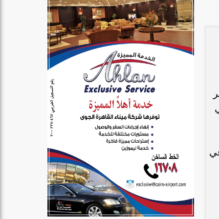
ر
ي
في