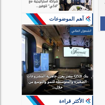
شراكة استراتيجية مع
”لاكي” لتوفير...
آهم الموضوعات
الشمول المالي
بنك QNB مصر يعزز جاهزية المشروعات
أي
الصغيرة والمتوسطة للنمو والتوسع من
البنك الأهلي
خلال...
الأكثر قراءة