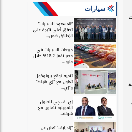
سيارات
ت
”المسعود للسيارات”
تحقق أعلى نتيجة على
الإطلاق ضمن...
مبيعات السيارات في
مصر تقفز 18.2% خلال
مايو...
تنميه توقع بروتوكول
تعاون مع “إي هيلث”
ة
و”إي...
إي اف چي للحلول
التمويلية تتعاون مع
شركة...
”إندرايف” تعلن عن