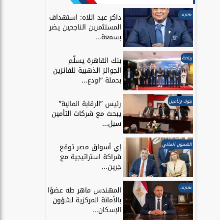
عقارات
داكر عبد اللاه: استهداف
المستثمرين الناجحين يضر
بسمعة...
رياضة
بنك القاهرة يسلّم
الجوائز الذهبية للفائزين
بحملة “اودع...
بنوك وتأمين
رئيس ”الرقابة المالية”
يبحث مع شركات التأمين
سبل...
الشمول المالي
إي أسواق مصر توقع
شراكة استراتيجية مع
جرين...
عقارات
المهندس ماهر طه عضوًا
بالأمانة المركزية لشؤون
الإسكان...