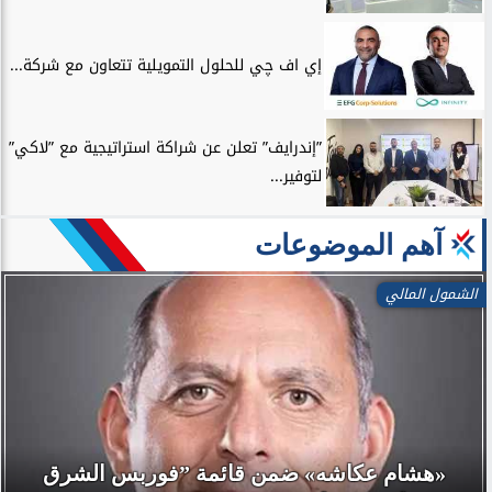
إي اف چي للحلول التمويلية تتعاون مع شركة...
”إندرايف” تعلن عن شراكة استراتيجية مع ”لاكي”
لتوفير...
آهم الموضوعات
الشمول المالي
«هشام عكاشه» ضمن قائمة ”فوربس الشرق