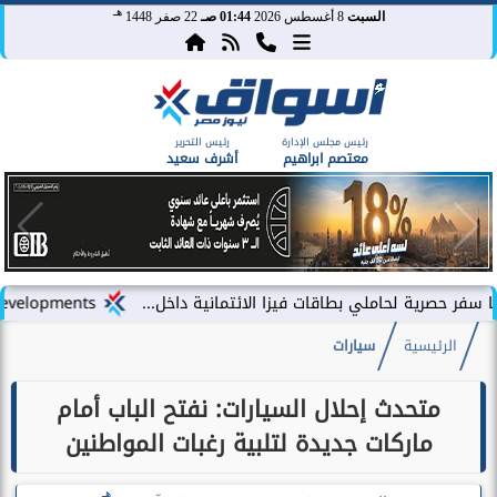
هـ
السبت
8 أغسطس 2026
01:44 صـ
22 صفر 1448
رئيس مجلس الإدارة
رئيس التحرير
معتصم ابراهيم
أشرف سعيد
حاملي بطاقات فيزا الائتمانية داخل...
LARZ Developments تطلق رؤيتها الجديدة لتقديم مفهوم متكامل للتطوير العقاري في مصر
الرئيسية
سيارات
متحدث إحلال السيارات: نفتح الباب أمام
ماركات جديدة لتلبية رغبات المواطنين
هـ