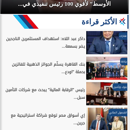
الأوسط” لأقوي 100 رئيس تنفيذي في...
الأكثر قراءة
عقارات
داكر عبد اللاه: استهداف المستثمرين الناجحين
يضر بسمعة...
رياضة
بنك القاهرة يسلّم الجوائز الذهبية للفائزين
بحملة “اودع...
بنوك وتأمين
رئيس ”الرقابة المالية” يبحث مع شركات التأمين
سبل...
الشمول المالي
إي أسواق مصر توقع شراكة استراتيجية مع
جرين...