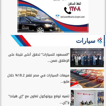
سيارات
”المسعود للسيارات” تحقق أعلى نتيجة على
الإطلاق ضمن...
مبيعات السيارات في مصر تقفز 18.2% خلال
مايو...
تنميه توقع بروتوكول تعاون مع “إي هيلث”
و”إي...