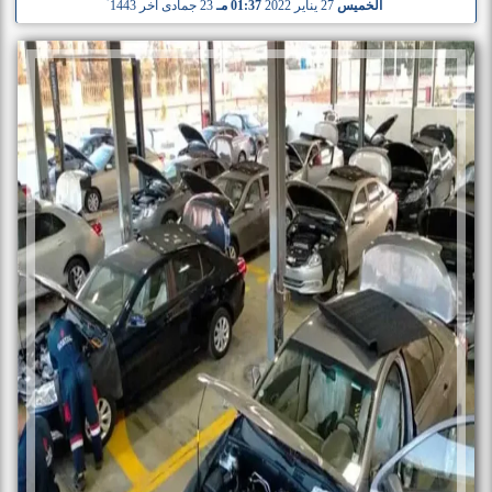
الخميس
27 يناير 2022
01:37 مـ
23 جمادى آخر 1443