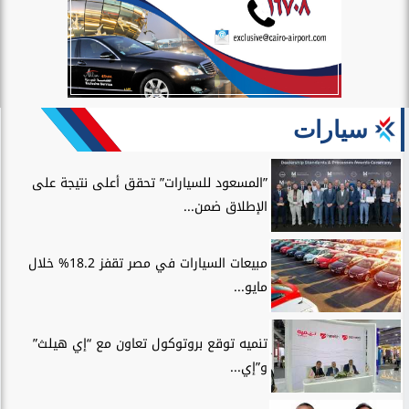
سيارات
”المسعود للسيارات” تحقق أعلى نتيجة على
الإطلاق ضمن...
مبيعات السيارات في مصر تقفز 18.2% خلال
مايو...
تنميه توقع بروتوكول تعاون مع “إي هيلث”
و”إي...