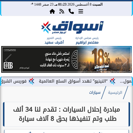
هـ
السبت
8 أغسطس 2026
01:23 مـ
23 صفر 1448
رئيس مجلس الإدارة
رئيس التحرير
معتصم ابراهيم
أشرف سعيد
“النينيو” تهدد أسواق السلع العالمية
فوربس الشرق الأوسط تختار 
الرئيسية
سيارات
مبادرة إحلال السيارات : تقدم لنا 34 ألف
طلب وتم تنفيذها بحق 8 آلاف سيارة
هـ