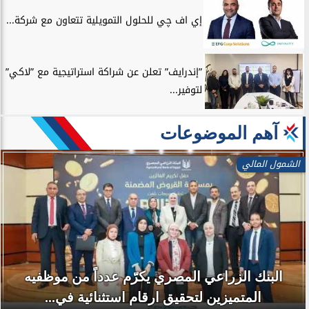
إي اف چي للحلول التمويلية تتعاون مع شركة...
”إندرايف” تعلن عن شراكة استراتيجية مع ”لاكي”
لتوفير...
آهم الموضوعات
الشمول المالي
البنك الزراعي المصري يكرّم عدداً من موظفيه
المتميزين لتحقيق ارقام استثنائية في...