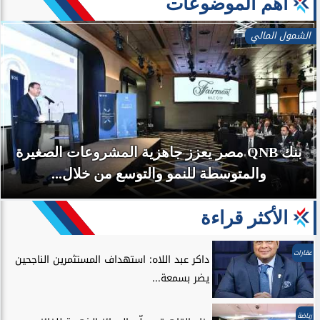
آهم الموضوعات
الشمول المالي
بنك QNB مصر يعزز جاهزية المشروعات الصغيرة
والمتوسطة للنمو والتوسع من خلال...
الأكثر قراءة
عقارات
داكر عبد اللاه: استهداف المستثمرين الناجحين
يضر بسمعة...
رياضة