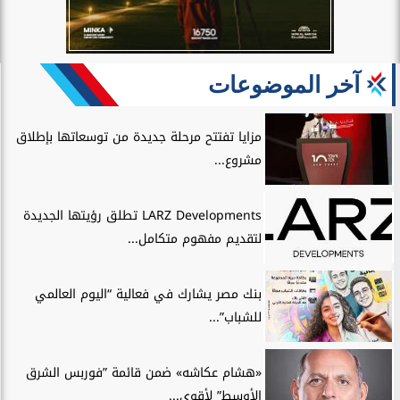
آخر الموضوعات
مزايا تفتتح مرحلة جديدة من توسعاتها بإطلاق
مشروع...
LARZ Developments تطلق رؤيتها الجديدة
لتقديم مفهوم متكامل...
بنك مصر يشارك في فعالية “اليوم العالمي
للشباب”...
«هشام عكاشه» ضمن قائمة ”فوربس الشرق
الأوسط” لأقوي...