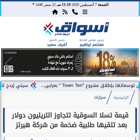
هـ
الجمعة
7 أغسطس 2026
11:19 صـ
22 صفر 1448
رئيس مجلس الإدارة
رئيس التحرير
معتصم ابراهيم
أشرف سعيد
روع ”Town Ten ” بعرابى...
سيتي إيدج للتطوير العق
الرئيسية
سيارات
قيمة تسلا السوقية تتجاوز التريليون دولار
بعد تلقيها طلبية ضخمة من شركة هيرتز
هـ