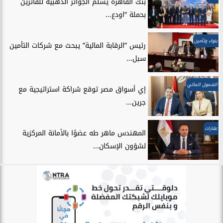
بنك القاهرة يسلّم الجوائز الذهبية للفائزين
بحملة “اودع...
بنوك وتأمين
رئيس ”الرقابة المالية” يبحث مع شركات التأمين
سبل...
الشمول المالي
إي أسواق مصر توقع شراكة استراتيجية مع
جرين...
عقارات
المهندس ماهر طه عضوًا بالأمانة المركزية
لشؤون الإسكان...