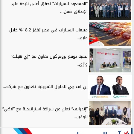
”المسعود للسيارات” تحقق أعلى نتيجة على
الإطلاق ضمن...
مبيعات السيارات في مصر تقفز 18.2% خلال
مايو...
تنميه توقع بروتوكول تعاون مع “إي هيلث”
و”إي...
إي اف چي للحلول التمويلية تتعاون مع شركة...
”إندرايف” تعلن عن شراكة استراتيجية مع ”لاكي”
لتوفير...