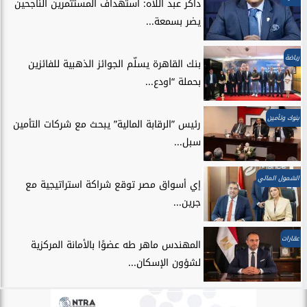
داكر عبد اللاه: استهداف المستثمرين الناجحين
يضر بسمعة...
رياضة
بنك القاهرة يسلّم الجوائز الذهبية للفائزين
بحملة “اودع...
بنوك وتأمين
رئيس ”الرقابة المالية” يبحث مع شركات التأمين
سبل...
الشمول المالي
إي أسواق مصر توقع شراكة استراتيجية مع
جرين...
عقارات
المهندس ماهر طه عضوًا بالأمانة المركزية
لشؤون الإسكان...