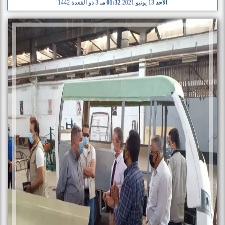
الأحد
13 يونيو 2021
01:32 مـ
3 ذو القعدة 1442