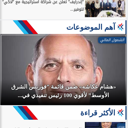
”إندرايف” تعلن عن شراكة استراتيجية مع ”لاكي”
لتوفير...
آهم الموضوعات
الشمول المالي
«هشام عكاشه» ضمن قائمة ”فوربس الشرق
الأوسط” لأقوي 100 رئيس تنفيذي في...
الأكثر قراءة
عقارات