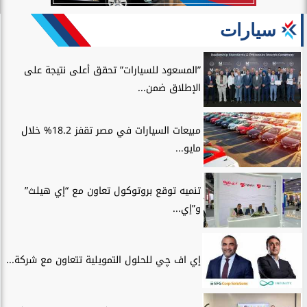
سيارات
”المسعود للسيارات” تحقق أعلى نتيجة على
الإطلاق ضمن...
مبيعات السيارات في مصر تقفز 18.2% خلال
مايو...
تنميه توقع بروتوكول تعاون مع “إي هيلث”
و”إي...
إي اف چي للحلول التمويلية تتعاون مع شركة...