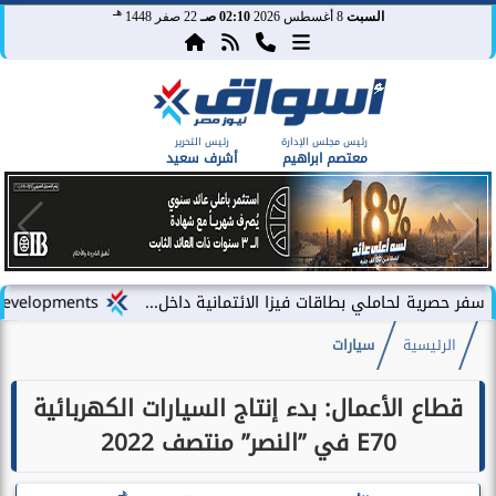
هـ
السبت
8 أغسطس 2026
02:10 صـ
22 صفر 1448
رئيس مجلس الإدارة
رئيس التحرير
معتصم ابراهيم
أشرف سعيد
حاملي بطاقات فيزا الائتمانية داخل...
LARZ Developments تطلق رؤيتها الجديدة لتقديم مفهوم متكامل للتطوير العقاري في مصر
الرئيسية
سيارات
قطاع الأعمال: بدء إنتاج السيارات الكهربائية
E70 في ”النصر” منتصف 2022
هـ