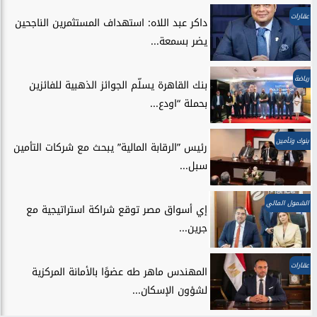
عقارات
داكر عبد اللاه: استهداف المستثمرين الناجحين
يضر بسمعة...
رياضة
بنك القاهرة يسلّم الجوائز الذهبية للفائزين
بحملة “اودع...
بنوك وتأمين
رئيس ”الرقابة المالية” يبحث مع شركات التأمين
سبل...
الشمول المالي
إي أسواق مصر توقع شراكة استراتيجية مع
جرين...
عقارات
المهندس ماهر طه عضوًا بالأمانة المركزية
لشؤون الإسكان...