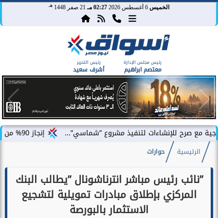
هـ
الخميس
6 أغسطس 2026
02:27 مـ
21 صفر 1448
رئيس مجلس الإدارة
رئيس التحرير
معتصم ابراهيم
أشرف سعيد
إنشاءات لتنفيذ مشروع ”شماسي”...
إنجاز 90% من الأعمال الخرسانية للكبائن في ”سولاري”.. ومصر إيطاليا تطلق Amare...
الرئيسية
حوارات
”نائب رئيس مباشر انترناشونال ”يطالب البنك
المركزي بإطلاق مبادرات تمويلية لتشجيع
الاستثمار بالبورصة