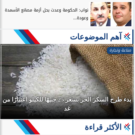
نواب: الحكومة وعدت بحل أزمة مصانع الأسمدة
وعودة...
آهم الموضوعات
بورصة وشركات
إي اف چي فاينانس تستعرض خطط نمو «بلد» لتعزيز
حضورها في سوق...
الأكثر قراءة