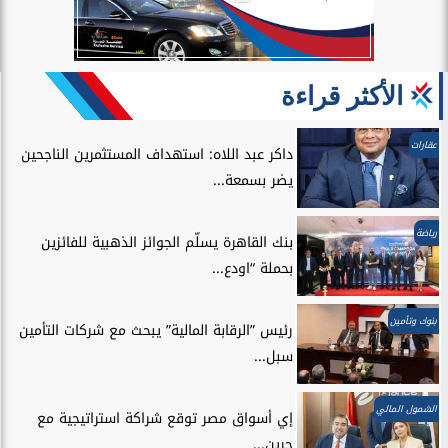
الأكثر قراءة
عقارات
داكر عبد اللاه: استهداف المستثمرين الناجحين
يضر بسمعة...
رياضة
بنك القاهرة يسلّم الجوائز الذهبية للفائزين
بحملة “اودع...
بنوك وتأمين
رئيس ”الرقابة المالية” يبحث مع شركات التأمين
سبل...
الشمول المالي
إي أسواق مصر توقع شراكة استراتيجية مع
جرين...