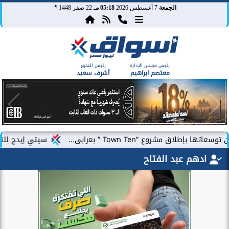
هـ
الجمعة
7 أغسطس 2026
05:18 مـ
22 صفر 1448
رئيس مجلس الإدارة
رئيس التحرير
معتصم ابراهيم
أشرف سعيد
ق مشروع ”Town Ten ” بعرابى...
سيتي إيدج للتطوير ا
ادهم عبد الفتاح