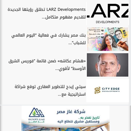
LARZ Developments تطلق رؤيتها الجديدة
لتقديم مفهوم متكامل...
بنك مصر يشارك في فعالية “اليوم العالمي
للشباب”...
«هشام عكاشه» ضمن قائمة ”فوربس الشرق
الأوسط” لأقوي...
سيتي إيدج للتطوير العقاري توقع شراكة
استراتيجية مع...