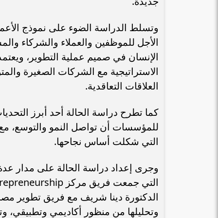
جديدة.
وتسلط الدراسة الضوء على نموذج الأعما
الأجل للموظفين والعملاء والشركاء وال
الإنسان في صميم عملية التطوير، ويعتمد 
الاستراتيجية مع الشركات الصغيرة والمتو
العلاقات التعاقدية.
كما تطرح دراسة الحالة أحد أبرز التحدي
للمؤسسات أن تواصل النمو والتوسع، مع ا
التي شكلت أساس نجاحها.
وجرى إعداد دراسة الحالة على مدار عد
بنك مصر يشارك في فعالية “اليوم العالمي
«هشام عكاشه» ضم
للشباب” ويقدم العديد من العروض...
الأوسط” لأقوي 100 رئيس تنفيذي في...
الدكتورة دينا شريف مع فريق تطوير مصر
وتحليلها من منظور أكاديمي وتطبيقي، وت