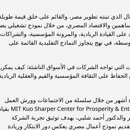
ل الذي تبنته تطوير مصر، والقائم على خلق قيمة طويلة
مساهمين والاقتصاد المصري، من خلال نموذج تشغيلي يض
على القيادة الريادية، والمرونة المؤسسية، والشراكات
سطة، في نهج يتجاوز النماذج التقليدية القائمة على
ات التي تواجه الشركات في الأسواق الناشئة: كيف يمكن
لحفاظ على الثقافة المؤسسية والقيم والعقلية الريادية
ة أشهر من خلال سلسلة من الاجتماعات وورش العمل
ن قائمة ”فوربس الشرق
تنظيم الاتصالات في مصر: عدم وجود 
التي جمعت فريق مركز Center for Prosperity & Entrepreneurship
عطل فني بتطبيق My NTRA...
 والدكتور أحمد شلبي، بهدف توثيق تجربة الشركة
قديم نموذج أعمال مصري يعكس دور الابتكار وريادة