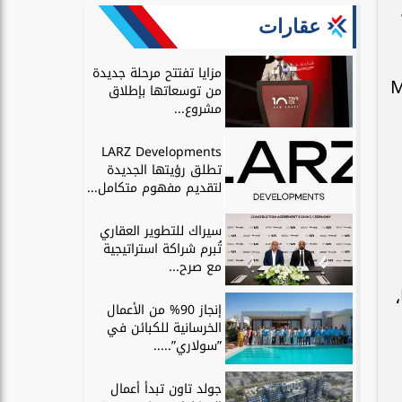
عقارات
مزايا تفتتح مرحلة جديدة
MIT Kuo
من توسعاتها بإطلاق
مشروع...
LARZ Developments
تطلق رؤيتها الجديدة
لتقديم مفهوم متكامل...
سيراك للتطوير العقاري
تُبرم شراكة استراتيجية
مع صرح...
لها،
إنجاز 90% من الأعمال
الخرسانية للكبائن في
”سولاري”.....
جولد تاون تبدأ أعمال