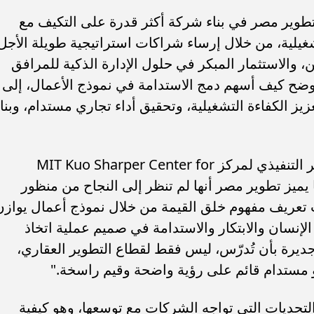
طوير مصر في بناء شركة أكثر قدرة على التكيف مع
تشغيلية، من خلال إرساء شراكات استراتيجية طويلة الأجل
، والاستثمار المبكر في حلول الإدارة الذكية للمرافق
توضح كيف أسهم دمج الاستدامة في نموذج الأعمال، إلى
ز الكفاءة التشغيلية، وتحقيق أداء تجاري مستدام، وبنا
بدورها، قالت الدكتورة دينا شريف، المدير التنفيذي لمركز MIT Kuo Sharper Center for
Prosperity & Entrepre: "، ما يميز تطوير مصر أنها لم تنظر إلى النجاح من منظور
تعريف مفهوم خلق القيمة من خلال نموذج أعمال يوازن
لإنسان والابتكار والاستدامة في صميم عملية اتخاذ
ديرة بأن تُدرّس، ليس فقط لقطاع التطوير العقاري،
مستدام قائم على رؤية واضحة وقيم راسخة."
تحديات التي تواجه الشركات مع توسعها، وهو كيفية