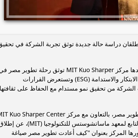
ير مصر ومركز MIT Kuo Sharper يطلقان دراسة حالة جديدة توثق تجربة الشركة في تحقي
دراسة حالة (Business Case Study) أعدها مركز MIT Kuo Sharper توثق رحلة تطوير مصر ف
إعادة صياغة نموذج التطوير العقاري عبر الابتكار والاستدامة (ESG) وتستعرض القرارات
نت الشركة من تحقيق نمو مستدام مع الحفاظ على ثقافتها
القاهرة – 6 يوليو 2026 – أعلنت شركة تطوير مصر، بالتعاون مع مركز  Kuo Sharper Center
for Prosperity & Entrepreneurship التابع لمعهد ماساتشوستس للتكنولوجيا (MIT)، عن إط
حالة (Business Case Study) طورها المركز بعنوان "كيف أعادت تطوير مصر صياغة