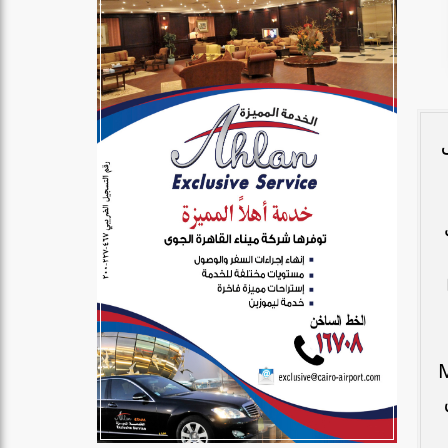
ق
ي
MIT
لاق