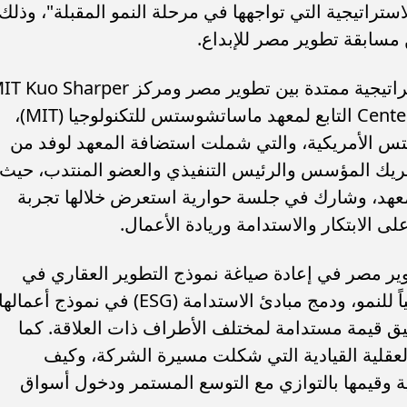
استراتيجية التي تواجهها في مرحلة النمو المقبلة"، وذلك
مسابقة تطوير مصر للإبداع.
ويأتي إطلاق الدراسة تتويجاً لشراكة استراتيجية ممتدة بين تطوير مصر ومركز  Sharper
Center for Prosperity & Entrepreneurship التابع لمعهد ماساتشوستس للتكنولوجيا (MIT)،
تس الأمريكية، والتي شملت استضافة المعهد لوفد من
شريك المؤسس والرئيس التنفيذي والعضو المنتدب، حيث
معهد، وشارك في جلسة حوارية استعرض خلالها تجربة
 الابتكار والاستدامة وريادة الأعمال.
 مصر في إعادة صياغة نموذج التطوير العقاري في
مصر، من خلال جعل الابتكار محركاً رئيسياً للنمو، ودمج مبادئ الاستدامة (ESG) في نموذج أعما
 قيمة مستدامة لمختلف الأطراف ذات العلاقة. كما
العقلية القيادية التي شكلت مسيرة الشركة، وكيف
وقيمها بالتوازي مع التوسع المستمر ودخول أسواق