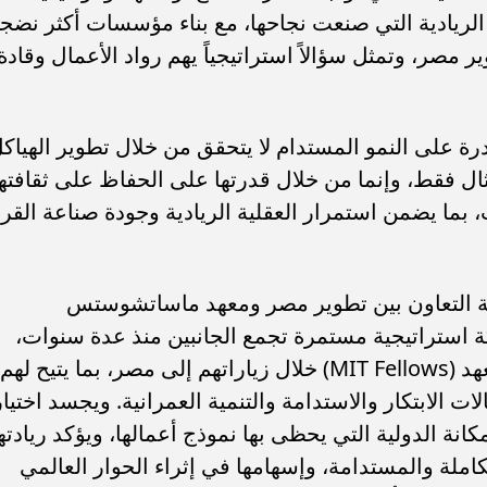
لريادية التي صنعت نجاحها، مع بناء مؤسسات أكثر نضجاً
ر مصر، وتمثل سؤالاً استراتيجياً يهم رواد الأعمال وقادة
رة على النمو المستدام لا يتحقق من خلال تطوير الهياك
تثال فقط، وإنما من خلال قدرتها على الحفاظ على ثقافتها
بما يضمن استمرار العقلية الريادية وجودة صناعة القرا
اية التعاون بين تطوير مصر ومعهد ماساتشوستس
متداداً لشراكة استراتيجية مستمرة تجمع الجانبين منذ عدة سنوات،
وتشمل استضافة تطوير مصر لزملاء المعهد (MIT Fellows) خلال زياراتهم إلى مصر، بما يتيح لهم
ت الابتكار والاستدامة والتنمية العمرانية. ويجسد اختيار
نة الدولية التي يحظى بها نموذج أعمالها، ويؤكد ريادته
املة والمستدامة، وإسهامها في إثراء الحوار العالمي