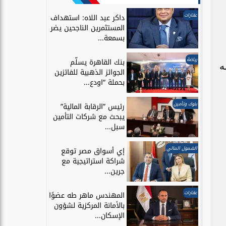
عقارات
داكر عبد اللاه: استهداف
المستثمرين الناجحين يضر
بسمعة...
رياضة
بنك القاهرة يسلّم
طلابه
الجوائز الذهبية للفائزين
بحملة “اودع...
بنوك وتأمين
رئيس ”الرقابة المالية”
يبحث مع شركات التأمين
سبل...
الشمول المالي
إي أسواق مصر توقع
شراكة استراتيجية مع
جرين...
عقارات
المهندس ماهر طه عضوًا
بالأمانة المركزية لشؤون
الإسكان...