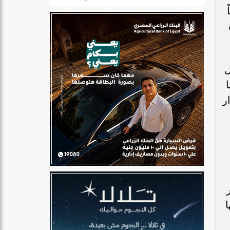
ل
ر
ا