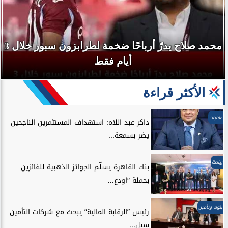
محمد صلاح يدرّ أرباحًا ضخمة لطرابزون سبور خلال 3
أيام فقط
الأكثر قراءة
عقارات
داكر عبد اللاه: استهداف المستثمرين الناجحين
يضر بسمعة...
رياضة
بنك القاهرة يسلّم الجوائز الذهبية للفائزين
بحملة “اودع...
بنوك وتأمين
رئيس ”الرقابة المالية” يبحث مع شركات التأمين
سبل...