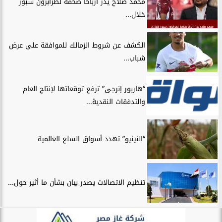
محمد صلاح يدرّ أرباحًا ضخمة لطرابزون سبور
خلال...
الكشف عن شروط الزمالك للموافقة على عرض
شباب...
“هاربور إنرجى” ترفع توقعاتها لإنتاج العام
والتدفقات النقدية...
“النينيو” تهدد أسواق السلع العالمية
تنظيم الاتصالات يصدر بيان بشأن ما أثير حول...