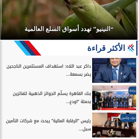
“النينيو” تهدد أسواق السلع العالمية
الأكثر قراءة
عقارات
داكر عبد اللاه: استهداف المستثمرين الناجحين
يضر بسمعة...
رياضة
بنك القاهرة يسلّم الجوائز الذهبية للفائزين
بحملة “اودع...
بنوك وتأمين
رئيس ”الرقابة المالية” يبحث مع شركات التأمين
سبل...