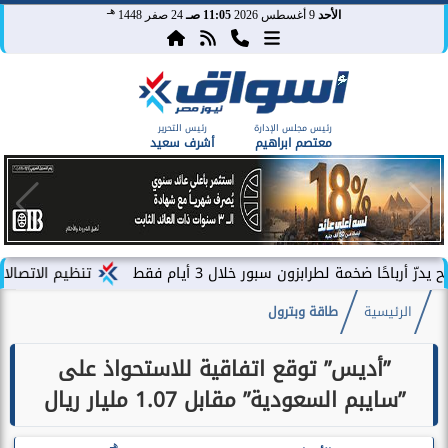
هـ
الأحد
9 أغسطس 2026
11:05 صـ
24 صفر 1448
رئيس مجلس الإدارة
رئيس التحرير
معتصم ابراهيم
أشرف سعيد
ة لطرابزون سبور خلال 3 أيام فقط
تنظيم الاتصالات يصدر بيان
الرئيسية
طاقة وبترول
”أديس” توقع اتفاقية للاستحواذ على
”سايبم السعودية” مقابل 1.07 مليار ريال
هـ