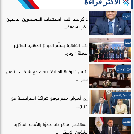
الأكثر قراءة
عقارات
داكر عبد اللاه: استهداف المستثمرين الناجحين
يضر بسمعة...
رياضة
بنك القاهرة يسلّم الجوائز الذهبية للفائزين
بحملة “اودع...
بنوك وتأمين
رئيس ”الرقابة المالية” يبحث مع شركات التأمين
سبل...
الشمول المالي
إي أسواق مصر توقع شراكة استراتيجية مع
جرين...
عقارات
المهندس ماهر طه عضوًا بالأمانة المركزية
لشؤون الإسكان...