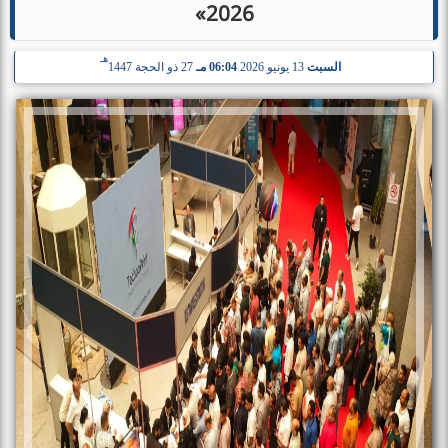
2026»
هـ
السبت
13 يونيو 2026
06:04 مـ
27 ذو الحجة 1447