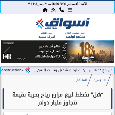
هـ
الأحد
9 أغسطس 2026
06:26 مـ
24 صفر 1448
رئيس مجلس الإدارة
رئيس التحرير
معتصم ابراهيم
أشرف سعيد
ه إل إل” لإدارة وتشغيل ويست إليفن...
«DAC Construction» تطلق «أركلاين للتطوير العقاري» في مصر وتستعد للإعلان عن محفظة...
الرئيسية
استثمار
“شل” تخطط لبيع مزارع رياح بحرية بقيمة
تتجاوز مليار دولار
هـ