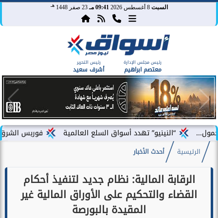
هـ
السبت
8 أغسطس 2026
09:41 مـ
23 صفر 1448
رئيس مجلس الإدارة
رئيس التحرير
معتصم ابراهيم
أشرف سعيد
“النينيو” تهدد أسواق السلع العالمية
فوربس الشرق الأوسط تختار 
الرئيسية
أحدث الأخبار
الرقابة المالية: نظام جديد لتنفيذ أحكام
القضاء والتحكيم على الأوراق المالية غير
المقيدة بالبورصة