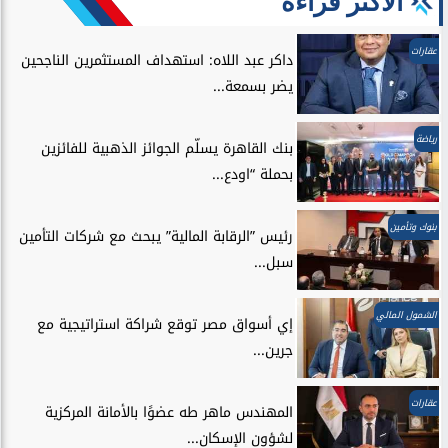
الأكثر قراءة
عقارات
داكر عبد اللاه: استهداف المستثمرين الناجحين
يضر بسمعة...
رياضة
بنك القاهرة يسلّم الجوائز الذهبية للفائزين
بحملة “اودع...
بنوك وتأمين
رئيس ”الرقابة المالية” يبحث مع شركات التأمين
سبل...
الشمول المالي
إي أسواق مصر توقع شراكة استراتيجية مع
جرين...
عقارات
المهندس ماهر طه عضوًا بالأمانة المركزية
لشؤون الإسكان...