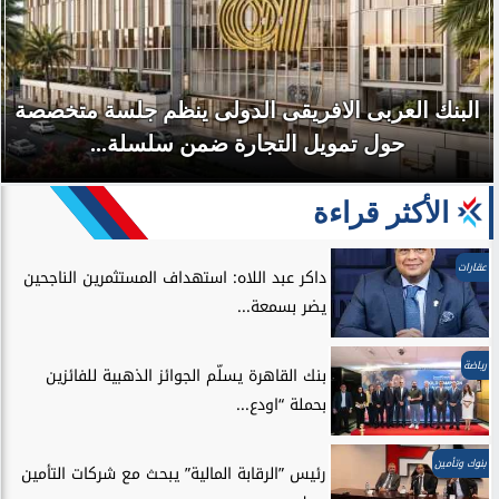
البنك العربى الافريقى الدولى ينظم جلسة متخصصة
حول تمويل التجارة ضمن سلسلة...
الأكثر قراءة
عقارات
داكر عبد اللاه: استهداف المستثمرين الناجحين
يضر بسمعة...
رياضة
بنك القاهرة يسلّم الجوائز الذهبية للفائزين
بحملة “اودع...
بنوك وتأمين
رئيس ”الرقابة المالية” يبحث مع شركات التأمين