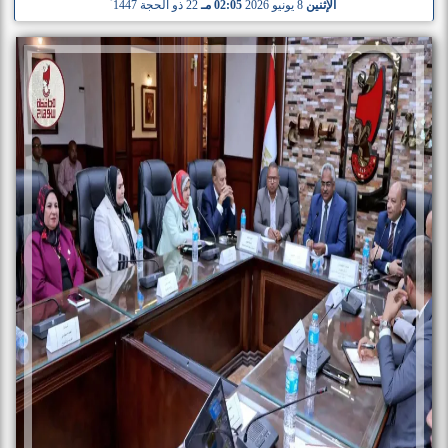
الإثنين
8 يونيو 2026
02:05 مـ
22 ذو الحجة 1447