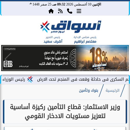
هـ
الإثنين
10 أغسطس 2026
09:32 صـ
25 صفر 1448
رئيس مجلس الإدارة
رئيس التحرير
معتصم ابراهيم
أشرف سعيد
 حادثة وقعت فى المنجم تحت الارض
رئيس الوزراء يشهد فعاليات إ
الرئيسية
بنوك وتأمين
وزير الاستثمار: قطاع التأمين ركيزة أساسية
لتعزيز مستويات الادخار القومي
هـ