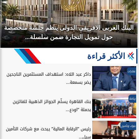
البنك العربى الافريقى الدولى ينظم جلسة متخصصة
حول تمويل التجارة ضمن سلسلة...
الأكثر قراءة
عقارات
داكر عبد اللاه: استهداف المستثمرين الناجحين
يضر بسمعة...
رياضة
بنك القاهرة يسلّم الجوائز الذهبية للفائزين
بحملة “اودع...
بنوك وتأمين
رئيس ”الرقابة المالية” يبحث مع شركات التأمين
سبل...