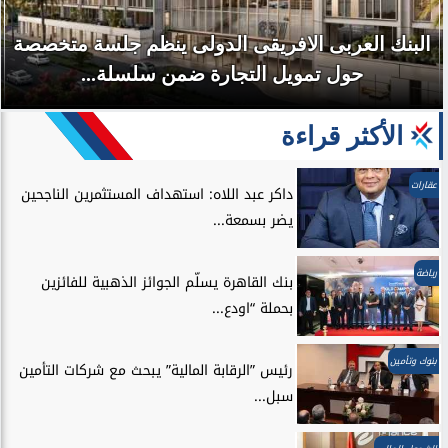
البنك العربى الافريقى الدولى ينظم جلسة متخصصة
حول تمويل التجارة ضمن سلسلة...
الأكثر قراءة
عقارات
داكر عبد اللاه: استهداف المستثمرين الناجحين
يضر بسمعة...
رياضة
بنك القاهرة يسلّم الجوائز الذهبية للفائزين
بحملة “اودع...
بنوك وتأمين
رئيس ”الرقابة المالية” يبحث مع شركات التأمين
سبل...