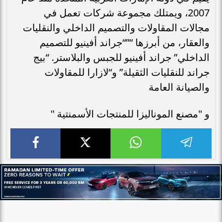
2007، ويمتلك مجموعة شركات تعمل في
مجالات المقاولات والتصميم الداخلي والنقليات
والعقار، من أبرزها “”“جراند أفينيو للتصميم
الداخلي” جراند أفينيو للجبس والبلاستر. “بيج
جراند للنقليات الثقيلة” و“لازارا للمقاولات
والصيانة العامة
و "مصنع الموناليزا للمنتجات الأسمنتية "