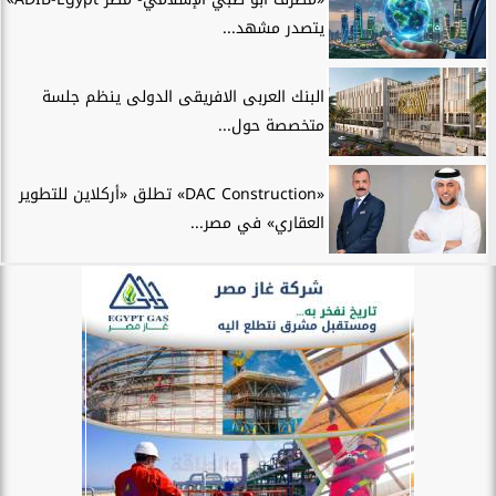
يتصدر مشهد...
البنك العربى الافريقى الدولى ينظم جلسة
متخصصة حول...
«DAC Construction» تطلق «أركلاين للتطوير
العقاري» في مصر...