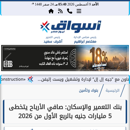
هـ
الأحد
9 أغسطس 2026
05:40 مـ
24 صفر 1448
رئيس مجلس الإدارة
رئيس التحرير
معتصم ابراهيم
أشرف سعيد
إل إل” لإدارة وتشغيل ويست إليفن...
«DAC Construction» تطلق «أركلاين للتطوير العقاري» في مصر وتستعد للإعلان عن محفظة...
الرئيسية
بنوك وتأمين
بنك التعمير والإسكان: صافي الأرباح يتخطى
5 مليارات جنيه بالربع الأول من 2026
هـ