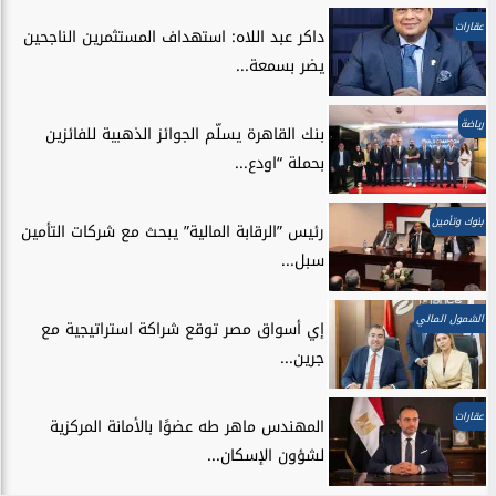
عقارات
داكر عبد اللاه: استهداف المستثمرين الناجحين
يضر بسمعة...
رياضة
بنك القاهرة يسلّم الجوائز الذهبية للفائزين
بحملة “اودع...
بنوك وتأمين
رئيس ”الرقابة المالية” يبحث مع شركات التأمين
سبل...
الشمول المالي
إي أسواق مصر توقع شراكة استراتيجية مع
جرين...
عقارات
المهندس ماهر طه عضوًا بالأمانة المركزية
لشؤون الإسكان...