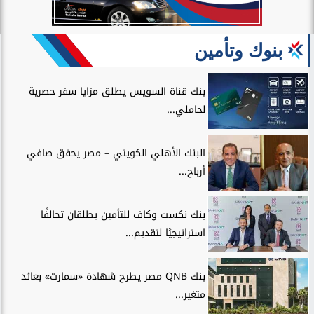
بنوك وتأمين
بنك قناة السويس يطلق مزايا سفر حصرية
لحاملي...
البنك الأهلي الكويتي – مصر يحقق صافي
أرباح...
بنك نكست وكاف للتأمين يطلقان تحالفًا
استراتيجيًا لتقديم...
بنك QNB مصر يطرح شهادة «سمارت» بعائد
متغير...