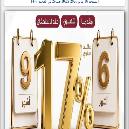
السبت
16 مايو 2026
10:29 صـ
29 ذو القعدة 1447