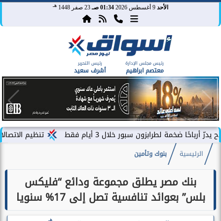
هـ
الأحد
9 أغسطس 2026
01:34 صـ
23 صفر 1448
رئيس مجلس الإدارة
رئيس التحرير
معتصم ابراهيم
أشرف سعيد
خمة لطرابزون سبور خلال 3 أيام فقط
تنظيم الاتصالات يصدر بيا
الرئيسية
بنوك وتأمين
بنك مصر يطلق مجموعة ودائع “فليكس
بلس” بعوائد تنافسية تصل إلى 17% سنويا
هـ