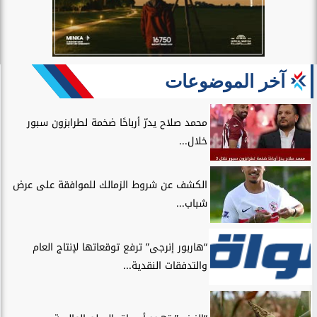
آخر الموضوعات
محمد صلاح يدرّ أرباحًا ضخمة لطرابزون سبور
خلال...
الكشف عن شروط الزمالك للموافقة على عرض
شباب...
“هاربور إنرجى” ترفع توقعاتها لإنتاج العام
والتدفقات النقدية...