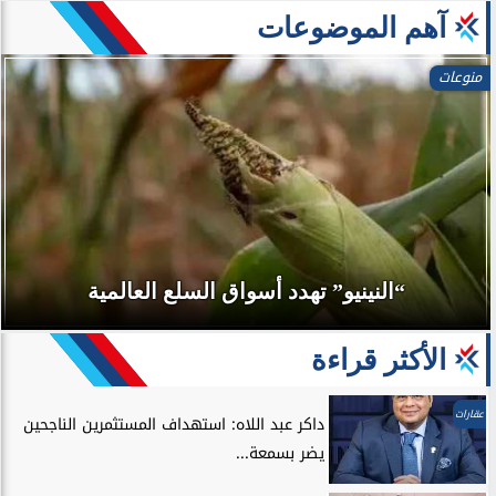
آهم الموضوعات
منوعات
“النينيو” تهدد أسواق السلع العالمية
الأكثر قراءة
عقارات
داكر عبد اللاه: استهداف المستثمرين الناجحين
يضر بسمعة...