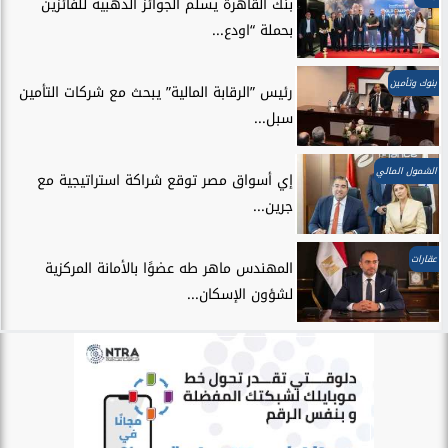
بنك القاهرة يسلّم الجوائز الذهبية للفائزين
بحملة “اودع...
بنوك وتأمين
رئيس ”الرقابة المالية” يبحث مع شركات التأمين
سبل...
الشمول المالي
إي أسواق مصر توقع شراكة استراتيجية مع
جرين...
عقارات
المهندس ماهر طه عضوًا بالأمانة المركزية
لشؤون الإسكان...