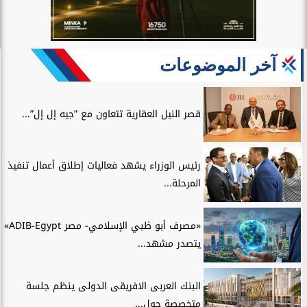
آخر الموضوعات
قصر النيل العقارية تتعاون مع ”جيه إل إل”...
رئيس الوزراء يشهد فعاليات إطلاق أعمال تنفيذ
المرحلة...
«مصرف أبو ظبي الإسلامي- مصر ADIB-Egypt»
يتصدر مشهد...
البنك العربى الافريقى الدولى ينظم جلسة
متخصصة حول...