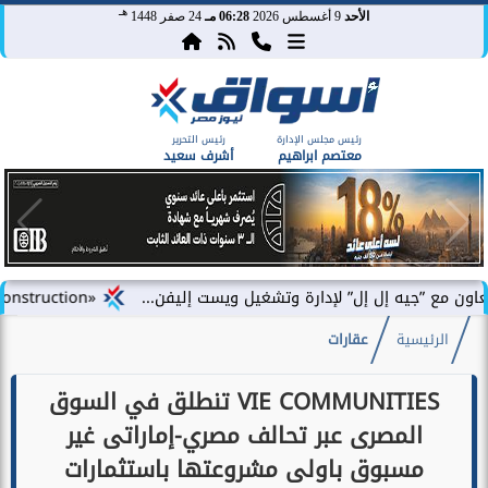
هـ
الأحد
9 أغسطس 2026
06:28 مـ
24 صفر 1448
رئيس مجلس الإدارة
رئيس التحرير
معتصم ابراهيم
أشرف سعيد
إل إل” لإدارة وتشغيل ويست إليفن...
«DAC Construction» تطلق «أركلاين للتطوير العقاري» في مصر وتستعد للإعلان عن محفظة...
الرئيسية
عقارات
VIE COMMUNITIES تنطلق في السوق
المصرى عبر تحالف مصري-إماراتى غير
مسبوق باولى مشروعتها باستثمارات