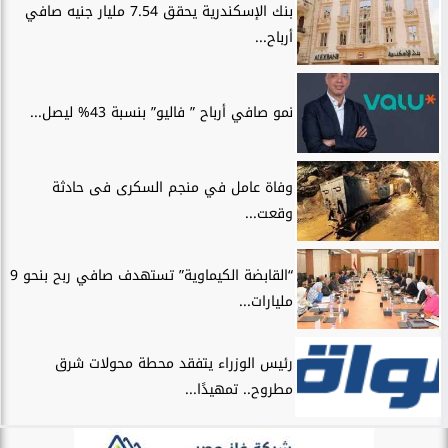
بنك الإسكندرية يحقق 7.54 مليار جنيه صافي
أرباح...
نمو صافي أرباح ” فاليو” بنسبة 43% ليصل...
وفاة عامل في منجم السكرى فى حادثة
وقعت...
“القابضة الكيماوية” تستهدف صافي ربح بنحو 9
مليارات...
رئيس الوزراء يتفقد محطة محولات شرق
مطروح.. تمهيدًا...