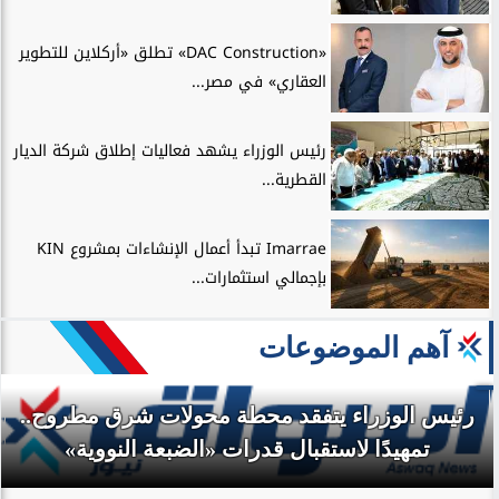
«DAC Construction» تطلق «أركلاين للتطوير
العقاري» في مصر...
رئيس الوزراء يشهد فعاليات إطلاق شركة الديار
القطرية...
Imarrae تبدأ أعمال الإنشاءات بمشروع KIN
بإجمالي استثمارات...
آهم الموضوعات
رئيس الوزراء يتفقد محطة محولات شرق مطروح..
تمهيدًا لاستقبال قدرات «الضبعة النووية»