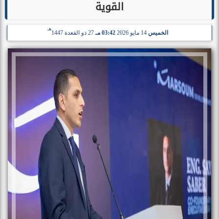
القوية
هـ
الخميس
14 مايو 2026
03:42 مـ
27 ذو القعدة 1447