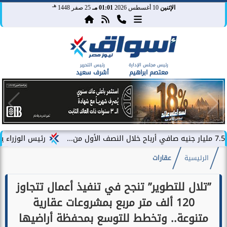
هـ
الإثنين
10 أغسطس 2026
01:01 مـ
25 صفر 1448
رئيس مجلس الإدارة
رئيس التحرير
معتصم ابراهيم
أشرف سعيد
رئيس الوزراء يتفقد محطة 
الرئيسية
عقارات
”تلال للتطوير” تنجح في تنفيذ أعمال تتجاوز
120 ألف متر مربع بمشروعات عقارية
متنوعة.. وتخطط للتوسع بمحفظة أراضيها