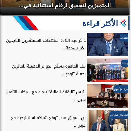
المتميزين لتحقيق ارقام استثنائية في...
الأكثر قراءة
عقارات
داكر عبد اللاه: استهداف المستثمرين الناجحين
يضر بسمعة...
رياضة
بنك القاهرة يسلّم الجوائز الذهبية للفائزين
بحملة “اودع...
بنوك وتأمين
رئيس ”الرقابة المالية” يبحث مع شركات التأمين
سبل...
الشمول المالي
إي أسواق مصر توقع شراكة استراتيجية مع
جرين...