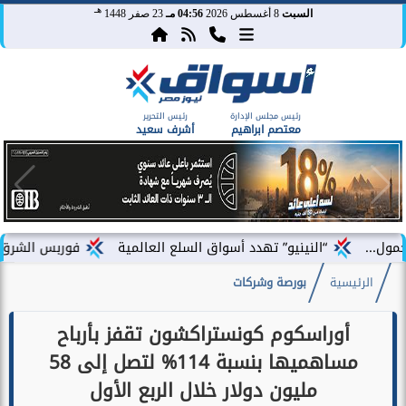
هـ
السبت
8 أغسطس 2026
04:56 مـ
23 صفر 1448
رئيس مجلس الإدارة
رئيس التحرير
معتصم ابراهيم
أشرف سعيد
“النينيو” تهدد أسواق السلع العالمية
فوربس الشرق الأوسط تختار
الرئيسية
بورصة وشركات
أوراسكوم كونستراكشون تقفز بأرباح
مساهميها بنسبة 114% لتصل إلى 58
مليون دولار خلال الربع الأول