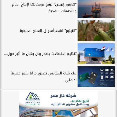
“هاربور إنرجى” ترفع توقعاتها لإنتاج العام
والتدفقات النقدية...
“النينيو” تهدد أسواق السلع العالمية
تنظيم الاتصالات يصدر بيان بشأن ما أثير حول...
بنك قناة السويس يطلق مزايا سفر حصرية
لحاملي...