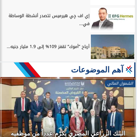
إي اف چي هيرميس تتصدر أنشطة الوساطة
في...
أرباح ”أموك” تقفز 109% إلى 1.9 مليار جنيه...
آهم الموضوعات
الشمول المالي
البنك الزراعي المصري يكرّم عدداً من موظفيه