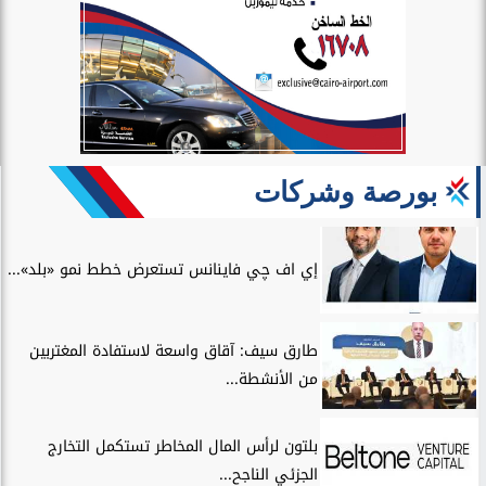
بورصة وشركات
إي اف چي فاينانس تستعرض خطط نمو «بلد»...
طارق سيف: آقاق واسعة لاستفادة المغتربين
من الأنشطة...
بلتون لرأس المال المخاطر تستكمل التخارج
الجزئي الناجح...