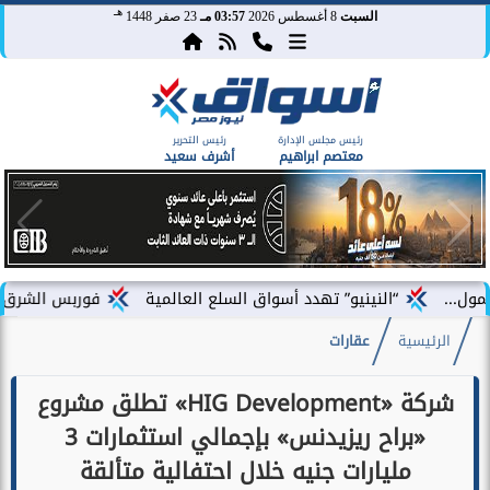
هـ
السبت
8 أغسطس 2026
03:57 مـ
23 صفر 1448
رئيس مجلس الإدارة
رئيس التحرير
معتصم ابراهيم
أشرف سعيد
“النينيو” تهدد أسواق السلع العالمية
فوربس الشرق الأوسط تختار فؤ
الرئيسية
عقارات
شركة «HIG Development» تطلق مشروع
«براح ريزيدنس» بإجمالي استثمارات 3
مليارات جنيه خلال احتفالية متألقة