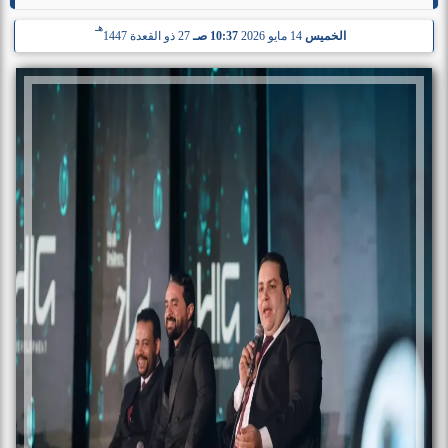
هـ
الخميس
14 مايو 2026
10:37 صـ
27 ذو القعدة 1447