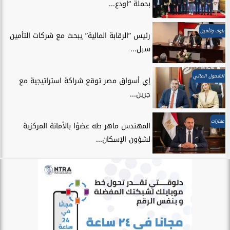
بحملة “اودع...
بنوك وتأمين
رئيس ”الرقابة المالية” يبحث مع شركات التأمين
سبل...
الشمول المالي
إي أسواق مصر توقع شراكة استراتيجية مع
جرين...
عقارات
المهندس ماهر طه عضوًا بالأمانة المركزية
لشؤون الإسكان...