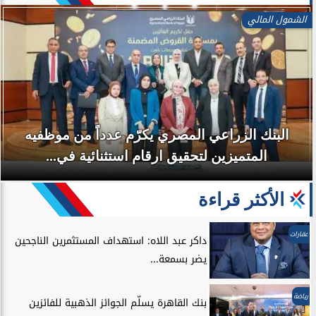
الشمول المالي
البنك الزراعي المصري يكرّم عدداً من موظفيه
المتميزين لتحقيق ارقام استثنائية في...
الأكثر قراءة
عقارات
داكر عبد اللاه: استهداف المستثمرين الناجحين
يضر بسمعة...
رياضة
بنك القاهرة يسلّم الجوائز الذهبية للفائزين