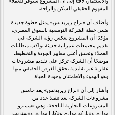
والاستثمار، لافتًا إلى أن المشروع سيوفر للعملاء
المفهوم الحقيقي للسكن والراحة.
وأضاف أن «براح ريزيدنس» يمثل خطوة جديدة
ضمن خطة الشركة التوسعية بالسوق المصري،
مؤكدًا أن المشروع يعكس رؤية الشركة في
تقديم مجتمعات عمرانية حديثة تواكب متطلبات
العملاء وتحقق أعلى معايير الجودة والتخطيط،
موضحًا أن الشركة تركز على تقديم مشروعات
عقارية غير تقليدية تحقق الغرض الحقيقي منها
وهو الهدوء والاطمئنان وجودة الحياة.
وأشار إلى أن «براح ريزيدنس» يعد خامس
مشروعات الشركة بعد تنفيذ عدد من
المشروعات التجارية الناجحة، وهي «سينترو
مول»، و«باركو مول»، و«كازا مول»، و«ستريب