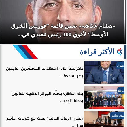
«هشام عكاشه» ضمن قائمة ”فوربس الشرق
الأوسط” لأقوي 100 رئيس تنفيذي في...
الأكثر قراءة
عقارات
داكر عبد اللاه: استهداف المستثمرين الناجحين
يضر بسمعة...
رياضة
بنك القاهرة يسلّم الجوائز الذهبية للفائزين
بحملة “اودع...
بنوك وتأمين
رئيس ”الرقابة المالية” يبحث مع شركات التأمين
سبل...