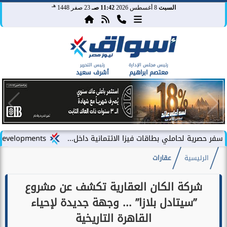
هـ
السبت
8 أغسطس 2026
11:42 صـ
23 صفر 1448
رئيس مجلس الإدارة
رئيس التحرير
معتصم ابراهيم
أشرف سعيد
لي بطاقات فيزا الائتمانية داخل...
LARZ Developments تطلق رؤيتها الجديدة لتقديم مفهوم متكامل للتطوير العقاري في مصر
الرئيسية
عقارات
شركة الكان العقارية تكشف عن مشروع
”سيتادل بلازا” ... وجهة جديدة لإحياء
القاهرة التاريخية