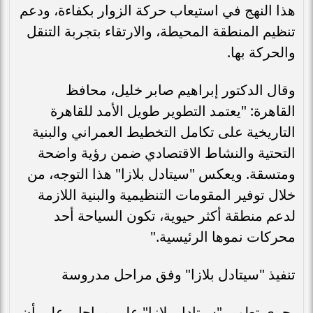
هذا النهج في استيعاب حركة الزوار بكفاءة، ودعم
تنظيم المنطقة المحيطة، والارتقاء بتجربة التنقل
والحركة بها.
وقال الدكتور إبراهيم صابر خليل، محافظ
القاهرة: "يعتمد التطوير طويل الأمد للقاهرة
التاريخية على تكامل التخطيط العمراني والبنية
التحتية والنشاط الاقتصادي ضمن رؤية واضحة
ومتسقة. ويعكس "سيتادل بلازا" هذا التوجه، من
خلال توفير المقومات التنظيمية والبنية اللازمة
لدعم منطقة أكثر حيوية، تكون السياحة أحد
محركات نموها الرئيسية."
تنفيذ "سيتادل بلازا" وفق مراحل مدروسة
يجري تطوير "سيتادل بلازا" على مراحل، على أن