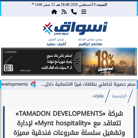
هـ
السبت
8 أغسطس 2026
11:41 صـ
23 صفر 1448
رئيس مجلس الإدارة
رئيس التحرير
معتصم ابراهيم
أشرف سعيد
ي بطاقات فيزا الائتمانية داخل...
LARZ Developments تطلق رؤيتها الجديدة لتقديم مفهوم متكامل للتطوير العقاري في مصر
الرئيسية
عقارات
شركة «TAMADON DEVELOPMENTS»
تتعاقد مع «Mynt hospitality» لإدارة
وتشغيل سلسلة مشروعات فندقية مميزة