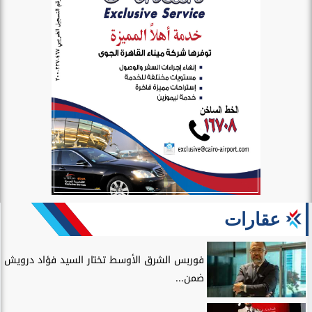
عقارات
فوربس الشرق الأوسط تختار السيد فؤاد درويش
ضمن...