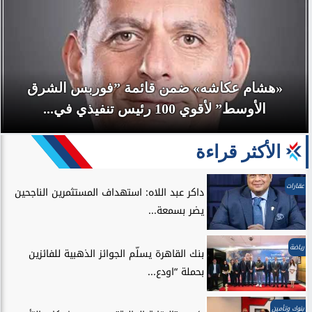
تنظيم الاتصالات في مصر: عدم وجود أي عطل فني
بتطبيق My NTRA...
الأكثر قراءة
عقارات
داكر عبد اللاه: استهداف المستثمرين الناجحين
يضر بسمعة...
رياضة
بنك القاهرة يسلّم الجوائز الذهبية للفائزين
بحملة “اودع...
بنوك وتأمين