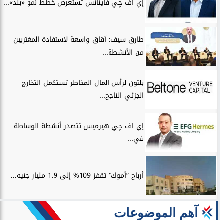
إي اف چي فاينانس تستعرض خطط نمو «بلد»...
طارق سيف: آقاق واسعة لاستفادة المغتربين
من الأنشطة...
بلتون لرأس المال المخاطر تستكمل التخارج
الجزئي الناجح...
إي اف چي هيرميس تتصدر أنشطة الوساطة
في...
أرباح ”أموك” تقفز 109% إلى 1.9 مليار جنيه...
آهم الموضوعات