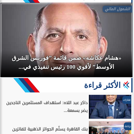
الشمول المالي
«هشام عكاشه» ضمن قائمة ”فوربس الشرق
الأوسط” لأقوي 100 رئيس تنفيذي في...
الأكثر قراءة
عقارات
داكر عبد اللاه: استهداف المستثمرين الناجحين
يضر بسمعة...
رياضة
بنك القاهرة يسلّم الجوائز الذهبية للفائزين