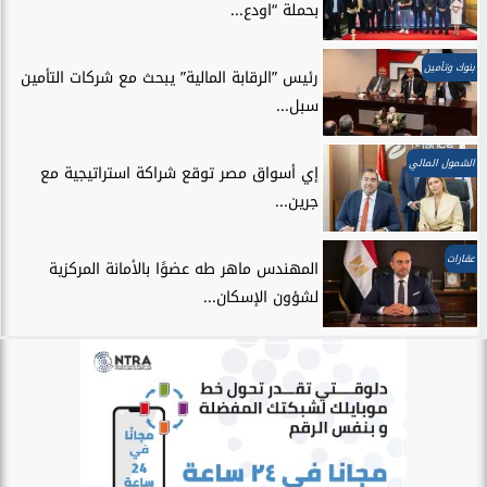
بحملة “اودع...
بنوك وتأمين
رئيس ”الرقابة المالية” يبحث مع شركات التأمين
سبل...
الشمول المالي
إي أسواق مصر توقع شراكة استراتيجية مع
جرين...
عقارات
المهندس ماهر طه عضوًا بالأمانة المركزية
لشؤون الإسكان...