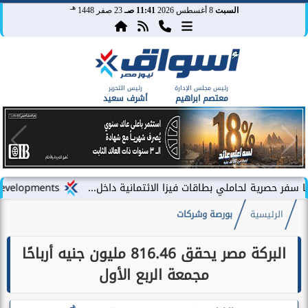
هـ
السبت
8 أغسطس 2026
11:41 صـ
23 صفر 1448
رئيس مجلس الإدارة
رئيس التحرير
معتصم ابراهيم
أشرف سعيد
 لحاملي بطاقات فيزا الائتمانية داخل...
LARZ Developments تطلق رؤيتها الجديدة لتقديم مفهوم متكامل للتطوير العقاري في مصر
الرئيسية
بورصة وشركات
البركة مصر يحقق 816.46 مليون جنيه أرباحًا
مجمعة الربع الأول
هـ