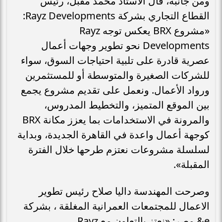
ومن جانبه، قال الأستاذ محمد مقبل، رئيس
القطاع التجاري بشركة Rayz Developments:
«مشروع BRX يعكس توجه Rayz
Developments نحو تطوير وجهات أعمال
عصرية قادرة على تلبية احتياجات السوق، سواء
للشركات الصغيرة والمتوسطة أو للمستثمرين
ورواد الأعمال. ونعمل على تقديم مشروع يجمع
بين الموقع المتميز، والتخطيط المدروس،
والمرونة في الاستخدامات بما يعزز مكانة BRX
كوجهة أعمال واعدة في القاهرة الجديدة، وبداية
لسلسلة مشروعات نعتزم طرحها خلال الفترة
المقبلة».
وصرحت المهندسة داليا صلاح رئيس تطوير
الاعمال للمجتمعات العمرانية المغلقة ، بشركة
e& مصر: «نعتز بالتعاون مع Rayz