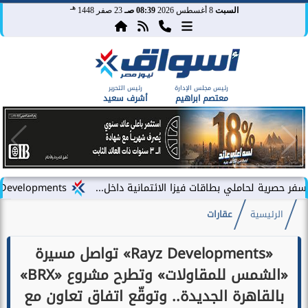
هـ
السبت
8 أغسطس 2026
08:39 صـ
23 صفر 1448
رئيس مجلس الإدارة
رئيس التحرير
معتصم ابراهيم
أشرف سعيد
لي بطاقات فيزا الائتمانية داخل...
LARZ Developments تطلق رؤيتها الجديدة لتقديم مفهوم متكامل للتطوير العقاري في مصر
الرئيسية
عقارات
«Rayz Developments» تواصل مسيرة
«الشمس للمقاولات» وتطرح مشروع «BRX»
بالقاهرة الجديدة.. وتوقّع اتفاق تعاون مع