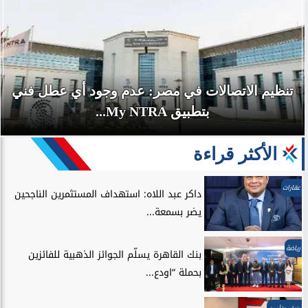
تنظيم الاتصالات في مصر: عدم وجود أي عطل فني
بتطبيق My NTRA...
الأكثر قراءة
عقارات
داكر عبد اللاه: استهداف المستثمرين الناجحين
يضر بسمعة...
رياضة
بنك القاهرة يسلّم الجوائز الذهبية للفائزين
بحملة “اودع...