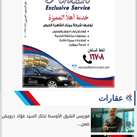
عقارات
فوربس الشرق الأوسط تختار السيد فؤاد درويش
ضمن...