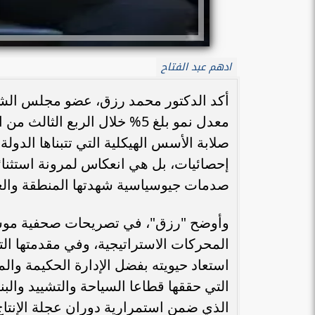
ادهم عبد الفتاح
أكد الدكتور محمد رزق، عضو مجلس الشي
معدل نمو بلغ 5% خلال الربع ا
صلابة الأسس الهيكلية التي تتبناها الدو
إحصائيات، بل هي انعكاس لمرونة استثنائ
صدمات جيوسياسية شهدتها المنطقة والعال
وأوضح "رزق"، في تصريحات صحفية موسعة ا
المحركات الاستراتيجية، وفي مقدمتها ال
استعاد حيويته بفضل الإدارة الحكيمة وال
التي حققها قطاعا السياحة والتشييد والبنا
الذي ضمن استمرارية دوران عجلة الإنتاج