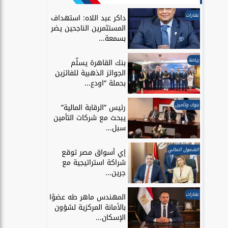
عقارات
داكر عبد اللاه: استهداف
المستثمرين الناجحين يضر
بسمعة...
رياضة
بنك القاهرة يسلّم
الجوائز الذهبية للفائزين
بحملة “اودع...
بنوك وتأمين
رئيس ”الرقابة المالية”
يبحث مع شركات التأمين
سبل...
الشمول المالي
إي أسواق مصر توقع
شراكة استراتيجية مع
جرين...
عقارات
المهندس ماهر طه عضوًا
بالأمانة المركزية لشؤون
الإسكان...