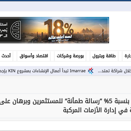
ارة
طاقة وبترول
بورصة وشركات
اقتصاد وأسواق
أحدث ال
...
Imarrae تبدأ أعمال الإنشاءات بمشروع KIN بإجمالي استثمارات تتجاوز 22 مليار جنيه
د. محمد رزق: نمو الاقتصاد المصري بنسبة 5% ”رسالة طمأنة” للمستثمرين وبرهان على
 في إدارة الأزمات المركبة