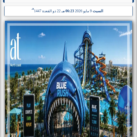
هـ
السبت
9 مايو 2026
06:23 مـ
22 ذو القعدة 1447