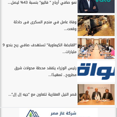
نمو صافي أرباح ” فاليو” بنسبة 43% ليصل...
وفاة عامل في منجم السكرى فى حادثة
وقعت...
“القابضة الكيماوية” تستهدف صافي ربح بنحو 9
مليارات...
رئيس الوزراء يتفقد محطة محولات شرق
مطروح.. تمهيدًا...
قصر النيل العقارية تتعاون مع ”جيه إل إل”...