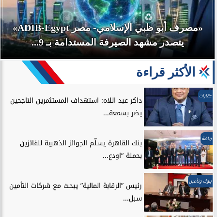
«مصرف أبو ظبي الإسلامي- مصر ADIB-Egypt»
يتصدر مشهد الصيرفة المستدامة بـ 9...
الأكثر قراءة
عقارات
داكر عبد اللاه: استهداف المستثمرين الناجحين
يضر بسمعة...
رياضة
بنك القاهرة يسلّم الجوائز الذهبية للفائزين
بحملة “اودع...
بنوك وتأمين
رئيس ”الرقابة المالية” يبحث مع شركات التأمين
سبل...