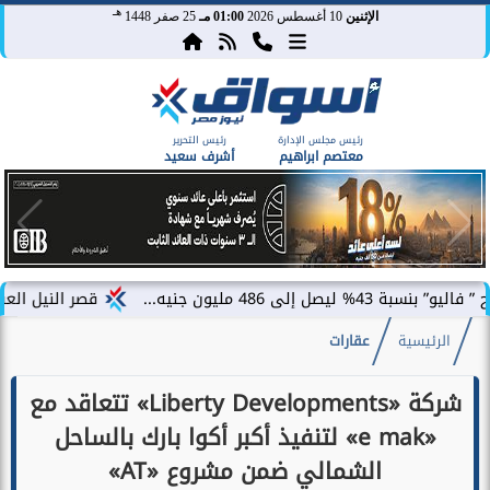
هـ
الإثنين
10 أغسطس 2026
01:00 مـ
25 صفر 1448
رئيس مجلس الإدارة
رئيس التحرير
معتصم ابراهيم
أشرف سعيد
 جنيه...
قصر النيل العقارية تتعاون 
الرئيسية
عقارات
شركة «Liberty Developments» تتعاقد مع
«e mak» لتنفيذ أكبر أكوا بارك بالساحل
الشمالي ضمن مشروع «AT»