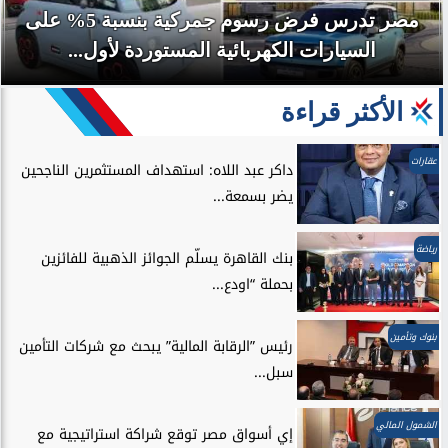
مصر تدرس فرض رسوم جمركية بنسبة 5% على
السيارات الكهربائية المستوردة لأول...
الأكثر قراءة
عقارات
داكر عبد اللاه: استهداف المستثمرين الناجحين
يضر بسمعة...
رياضة
بنك القاهرة يسلّم الجوائز الذهبية للفائزين
بحملة “اودع...
بنوك وتأمين
رئيس ”الرقابة المالية” يبحث مع شركات التأمين
سبل...
الشمول المالي
إي أسواق مصر توقع شراكة استراتيجية مع