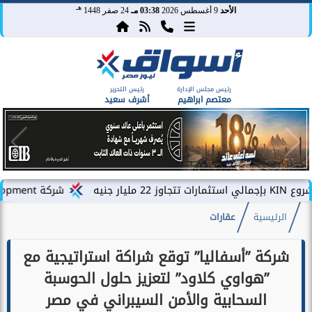
هـ
الأحد
9 أغسطس 2026
03:38 مـ
24 صفر 1448
رئيس مجلس الإدارة
رئيس التحرير
معتصم ابراهيم
أشرف سعيد
شركة PLDG Development تفتح باب الحجز للمرحلة الثانية من مشروع «إطلالة» بمدينة...
الرئيسية
عقارات
شركة ”أسفاليا” توقع شراكة استراتيجية مع
”هواوي كلاود” لتعزيز حلول الحوسبة
السحابية والأمن السيبراني في مصر