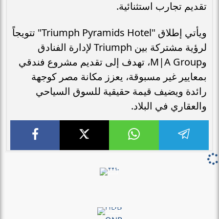
المستقبلية. كما أُقيم حفل عشاء فاخر وفق أعلى
معايير الضيافة، ليجسّد فلسفة Triumph في
تقديم تجارب استثنائية.
ويأتي إطلاق "Triumph Pyramids Hotel" تتويجاً
لرؤية مشتركة بين Triumph لإدارة الفنادق
وM|A Group، تهدف إلى تقديم مشروع فندقي
بمعايير غير مسبوقة، يعزز مكانة مصر كوجهة
رائدة ويضيف قيمة حقيقية للسوق السياحي
والعقاري في البلاد.