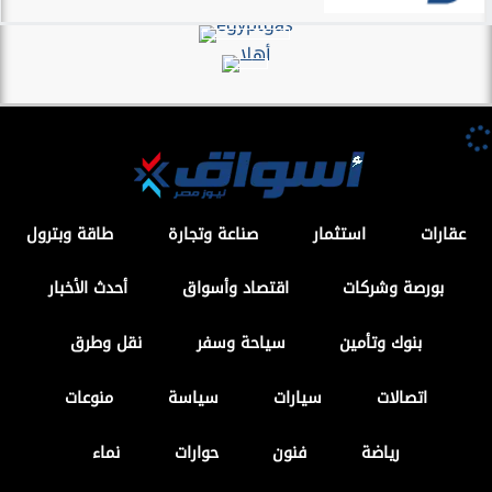
الشمول المالي
إي أسواق مصر توقع شراكة استراتيجية مع
جرين...
عقارات
المهندس ماهر طه عضوًا بالأمانة المركزية
لشؤون الإسكان...