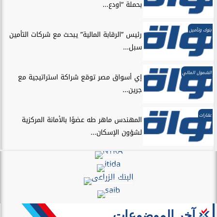
مدينة مصر تسجل مبيعات جديدة بقيمة 28.4
مليار...
شركة PLDG Development تفتح باب الحجز
للمرحلة الثانية...
فوربس الشرق الأوسط تختار فؤاد درويش ضمن
أقوى...
مزايا تفتتح مرحلة جديدة من توسعاتها بإطلاق
مشروع...
LARZ Developments تطلق رؤيتها الجديدة
لتقديم مفهوم متكامل...
آهم الموضوعات