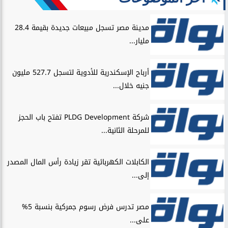
رياضة
الكشف عن شروط الزمالك للموافقة على عرض
شباب الأهلي لضم بيزيرا
الأكثر قراءة
عقارات
داكر عبد اللاه: استهداف المستثمرين الناجحين
يضر بسمعة...
رياضة
بنك القاهرة يسلّم الجوائز الذهبية للفائزين
بحملة “اودع...
بنوك وتأمين
رئيس ”الرقابة المالية” يبحث مع شركات التأمين
سبل...