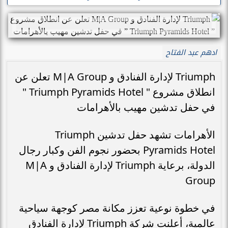
بالأهرامات
هـ
السبت
9 مايو 2026
02:06 مـ
22 ذو القعدة 1447
ادهم عبد الفتاح
Triumph لإدارة الفنادق و M|A Group تعلن عن
انطلاق مشروع " Triumph Pyramids Hotel "
في حفل تدشين مهيب بالأهرامات
الأهرامات تشهد حفل تدشين Triumph
Pyramids Hotel بحضور نجوم الفن وكبار رجال
الدولة، برعاية Triumph لإدارة الفنادق و M|A
Group