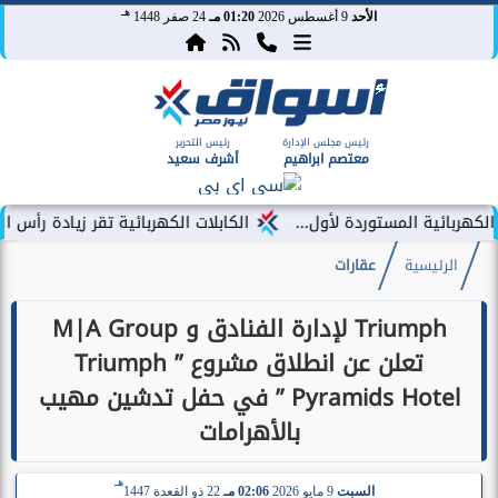
هـ
الأحد
9 أغسطس 2026
01:20 مـ
24 صفر 1448
رئيس مجلس الإدارة
رئيس التحرير
معتصم ابراهيم
أشرف سعيد
الكابلات الكهربائية تقر زيادة رأس المال المصدر إلى 1.31 مليار 
الرئيسية
عقارات
Triumph لإدارة الفنادق و M|A Group
تعلن عن انطلاق مشروع ” Triumph
Pyramids Hotel ” في حفل تدشين مهيب