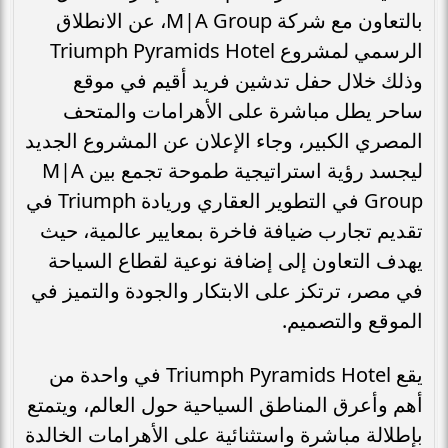
في خطوة نوعية تعزز مكانة مصر كوجهة سياحية
عالمية، أعلنت شركة Triumph لإدارة الفنادق
بالتعاون مع شركة M|A Group، عن الانطلاق
الرسمي لمشروع Triumph Pyramids Hotel
وذلك خلال حفل تدشين فريد أقيم في موقع
ساحر يطل مباشرة على الأهرامات والمتحف
المصري الكبير، وجاء الإعلان عن المشروع الجديد
ليجسد رؤية استراتيجية طموحة تجمع بين M|A
Group في التطوير العقاري وريادة Triumph في
تقديم تجارب ضيافة فاخرة بمعايير عالمية، حيث
يهدف التعاون إلى إضافة نوعية لقطاع السياحة
في مصر، ترتكز على الابتكار والجودة والتميز في
الموقع والتصميم.
يقع Triumph Pyramids Hotel في واحدة من