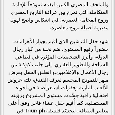
أهم وأعرق المناطق السياحية حول العالم، ويتمتع
بإطلالة مباشرة واستثنائية على الأهرامات الخالدة
والمتحف المصري الكبير، ليقدم نموذجاً للإقامة
المتكاملة التي تمزج بين عراقة التاريخ المصري
وروح الفخامة العصرية، في انعكاس واضح لهوية
مصرية أصيلة بروح معاصرة.
شهد حفل التدشين الذي أقيم بجوار الأهرامات
حضوراً رفيع المستوى، ضم نخبة من كبار رجال
الدولة، وأبرز الشخصيات المؤثرة في قطاعي
السياحة والتطوير العقاري، إلى جانب كوكبة من
رجال الأعمال والإعلاميين.و انطلق الحفل بعرض
مبهر للنموذج المجسم لغرف الفندق، تلته عروض
للألعاب النارية وفقرات استعراضية في أجواء
احتفالية راقية جسّدت مستوى المشروع ورؤيته