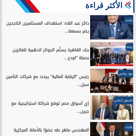
الأكثر قراءة
عقارات
داكر عبد اللاه: استهداف المستثمرين الناجحين
يضر بسمعة...
رياضة
بنك القاهرة يسلّم الجوائز الذهبية للفائزين
بحملة “اودع...
بنوك وتأمين
رئيس ”الرقابة المالية” يبحث مع شركات التأمين
سبل...
الشمول المالي
إي أسواق مصر توقع شراكة استراتيجية مع
جرين...
عقارات
المهندس ماهر طه عضوًا بالأمانة المركزية