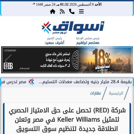
هـ
الأحد
9 أغسطس 2026
01:32 مـ
24 صفر 1448
رئيس مجلس الإدارة
رئيس التحرير
معتصم ابراهيم
أشرف سعيد
مصر تدرس فرض رسوم جمركية بنسبة 5% على السيارات الكهربائية
الرئيسية
عقارات
شركة (RED) تحصل على حق الامتياز الحصري
لتمثيل Keller Williams في مصر وتعلن
انطلاقة جديدة لتنظيم سوق التسويق