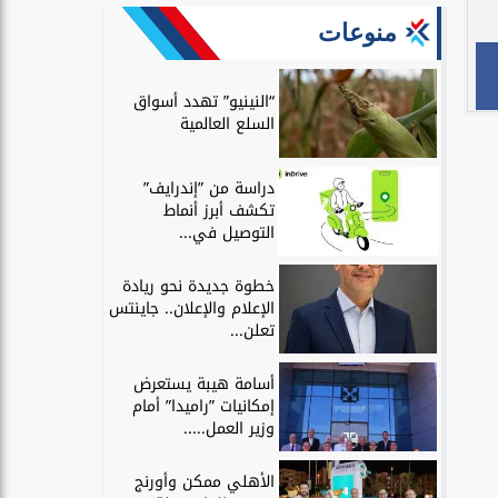
منوعات
“النينيو” تهدد أسواق
السلع العالمية
دراسة من ”إندرايف”
تكشف أبرز أنماط
التوصيل في...
خطوة جديدة نحو ريادة
الإعلام والإعلان.. جاينتس
تعلن...
أسامة هيبة يستعرض
إمكانيات ”راميدا” أمام
وزير العمل.....
الأهلي ممكن وأورنج