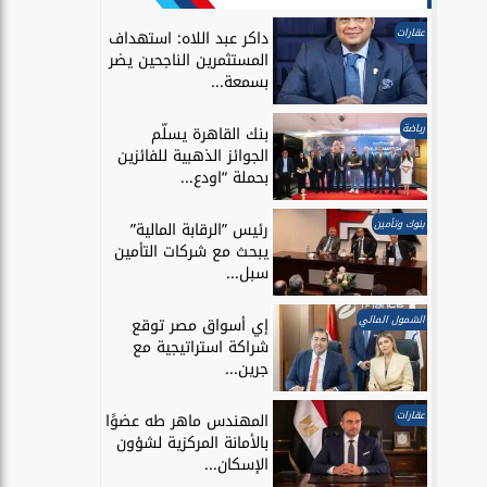
عقارات
داكر عبد اللاه: استهداف
المستثمرين الناجحين يضر
بسمعة...
رياضة
بنك القاهرة يسلّم
الجوائز الذهبية للفائزين
بحملة “اودع...
بنوك وتأمين
رئيس ”الرقابة المالية”
يبحث مع شركات التأمين
سبل...
الشمول المالي
إي أسواق مصر توقع
شراكة استراتيجية مع
جرين...
عقارات
المهندس ماهر طه عضوًا
بالأمانة المركزية لشؤون
الإسكان...