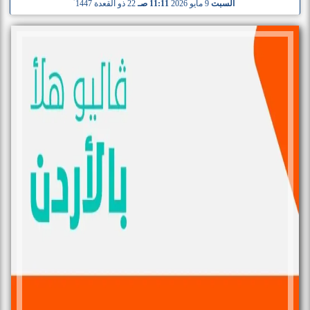
السبت
9 مايو 2026
11:11 صـ
22 ذو القعدة 1447