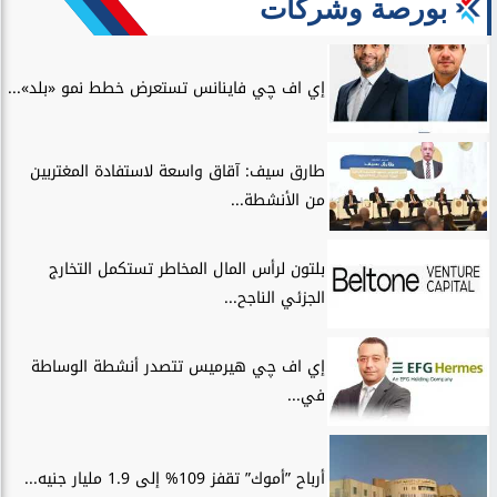
بورصة وشركات
إي اف چي فاينانس تستعرض خطط نمو «بلد»...
طارق سيف: آقاق واسعة لاستفادة المغتربين
من الأنشطة...
بلتون لرأس المال المخاطر تستكمل التخارج
الجزئي الناجح...
إي اف چي هيرميس تتصدر أنشطة الوساطة
في...
أرباح ”أموك” تقفز 109% إلى 1.9 مليار جنيه...