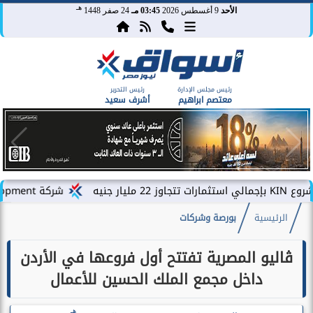
هـ
الأحد
9 أغسطس 2026
03:45 مـ
24 صفر 1448
رئيس مجلس الإدارة
رئيس التحرير
معتصم ابراهيم
أشرف سعيد
شركة PLDG Development تفتح باب الحجز للمرحلة الثانية من مشروع «إطلالة» بمدينة...
الرئيسية
بورصة وشركات
ڤاليو المصرية تفتتح أول فروعها في الأردن
داخل مجمع الملك الحسين للأعمال
هـ