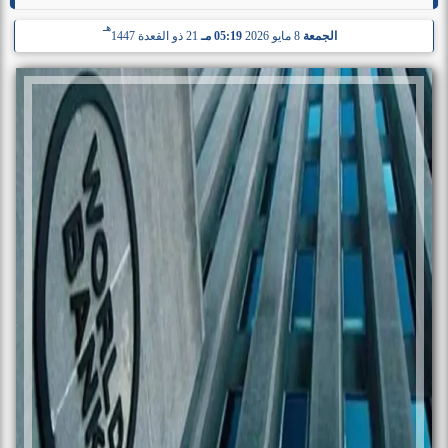
هـ
الجمعة
8 مايو 2026
05:19 مـ
21 ذو القعدة 1447