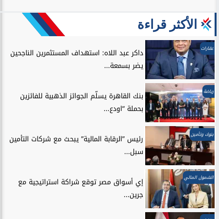
الأكثر قراءة
عقارات
داكر عبد اللاه: استهداف المستثمرين الناجحين
يضر بسمعة...
رياضة
بنك القاهرة يسلّم الجوائز الذهبية للفائزين
بحملة “اودع...
بنوك وتأمين
رئيس ”الرقابة المالية” يبحث مع شركات التأمين
سبل...
الشمول المالي
إي أسواق مصر توقع شراكة استراتيجية مع
جرين...