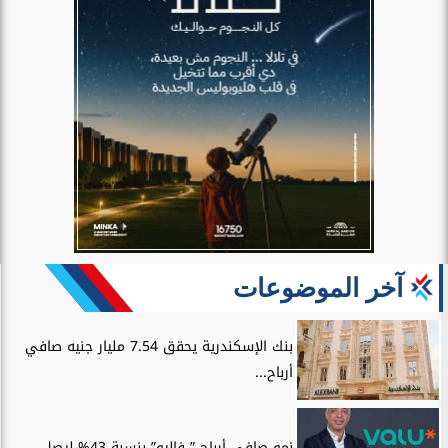
آخر الموضوعات
بنك الإسكندرية يحقق 7.54 مليار جنيه صافي
أرباح...
نمو صافي أرباح ” فاليو” بنسبة 43% ليصل...