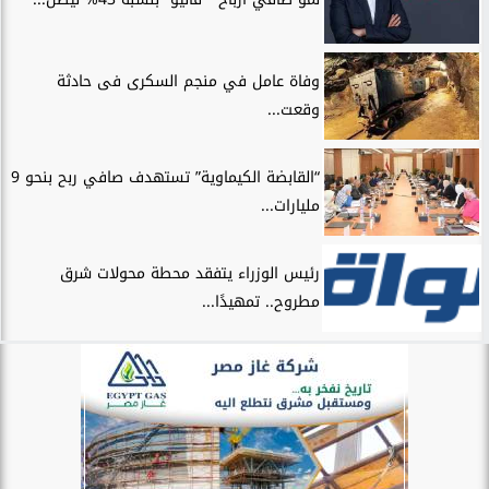
وفاة عامل في منجم السكرى فى حادثة
وقعت...
“القابضة الكيماوية” تستهدف صافي ربح بنحو 9
مليارات...
رئيس الوزراء يتفقد محطة محولات شرق
مطروح.. تمهيدًا...