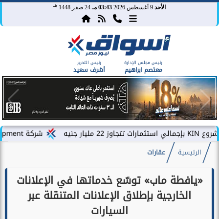
هـ
الأحد
9 أغسطس 2026
03:43 مـ
24 صفر 1448
رئيس مجلس الإدارة
رئيس التحرير
معتصم ابراهيم
أشرف سعيد
شركة PLDG Development تفتح باب الحجز للمرحلة الثانية من مشروع «إطلالة» بمدينة...
الرئيسية
عقارات
«يافطة ماب» توسّع خدماتها في الإعلانات
الخارجية بإطلاق الإعلانات المتنقلة عبر
السيارات