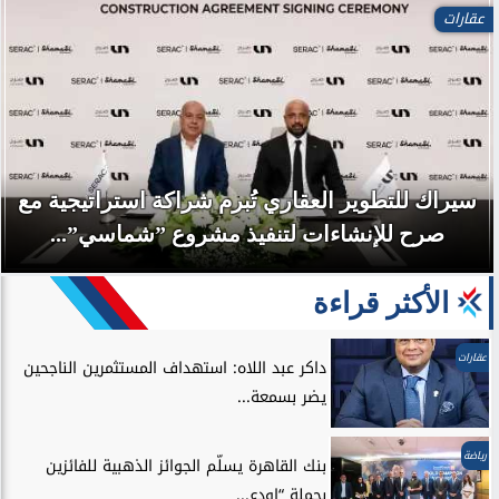
عقارات
سيراك للتطوير العقاري تُبرم شراكة استراتيجية مع
صرح للإنشاءات لتنفيذ مشروع ”شماسي”...
الأكثر قراءة
عقارات
داكر عبد اللاه: استهداف المستثمرين الناجحين
يضر بسمعة...
رياضة
بنك القاهرة يسلّم الجوائز الذهبية للفائزين
بحملة “اودع...