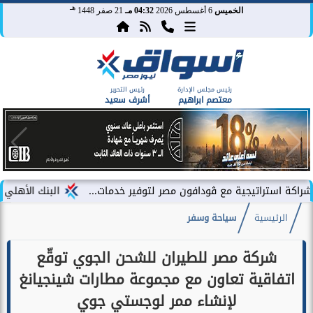
هـ
الخميس
6 أغسطس 2026
04:32 مـ
21 صفر 1448
رئيس مجلس الإدارة
رئيس التحرير
معتصم ابراهيم
أشرف سعيد
تيجية مع ڤودافون مصر لتوفير خدمات...
البنك الأهلي الكويتي – مصر يحقق صاف
الرئيسية
سياحة وسفر
شركة مصر للطيران للشحن الجوي توقّع
اتفاقية تعاون مع مجموعة مطارات شينجيانغ
لإنشاء ممر لوجستي جوي