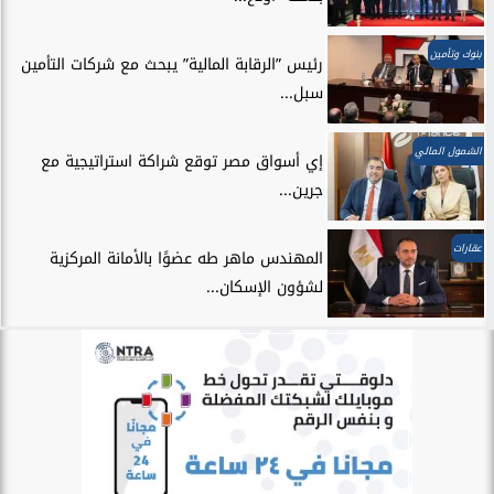
بنوك وتأمين
رئيس ”الرقابة المالية” يبحث مع شركات التأمين
سبل...
الشمول المالي
إي أسواق مصر توقع شراكة استراتيجية مع
جرين...
عقارات
المهندس ماهر طه عضوًا بالأمانة المركزية
لشؤون الإسكان...