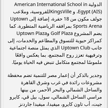
الدولية American International School in
Egypt (AIS)، و KingsVilleللفروسية، وملاعب
جولف مكون من 18 حفرة، إضافة إلى Uptown
Sports Arena بمرافقه الرياضية المتطورة. كما
يضم المشروع Golf Plaza وUptown Plaza
كمراكز حيوية للتسوق والمطاعم والخدمات، إلى
جانب Uptown Club الذي يمثل منصة اجتماعية
وترفيهية تعزز روح المجتمع، بما يعكس واقعًا
ملموسًا لمجتمع متكامل تنبض فيه الحياة يوميًا.
وجدير بالذكر أن إعمار مصر للتنمية تضم محفظة
مشروعات رائدة في غرب وشرق القاهرة
والساحل الشمالي والبحر الأحمر، من بينها
مراسي الساحل الشمالي، سول، بيل ڤي، كايرو
جيت، أب تاون كايرو، ميفيدا، ميفيدا جاردنز