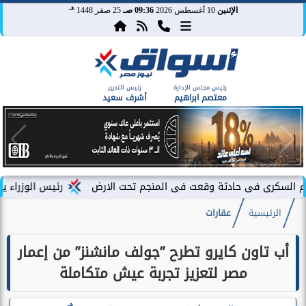
هـ
الإثنين
10 أغسطس 2026
09:36 صـ
25 صفر 1448
رئيس مجلس الإدارة
رئيس التحرير
معتصم ابراهيم
أشرف سعيد
حادثة وقعت فى المنجم تحت الارض
رئيس الوزراء يشهد فعاليات إط
الرئيسية
عقارات
أب تاون كايرو تطرح ”جولف مانشنز” من إعمار
مصر لتعزيز تجربة عيش متكاملة
هـ