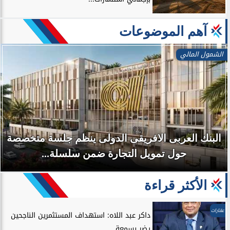
آهم الموضوعات
الشمول المالي
البنك العربى الافريقى الدولى ينظم جلسة متخصصة
حول تمويل التجارة ضمن سلسلة...
الأكثر قراءة
عقارات
داكر عبد اللاه: استهداف المستثمرين الناجحين
يضر بسمعة...