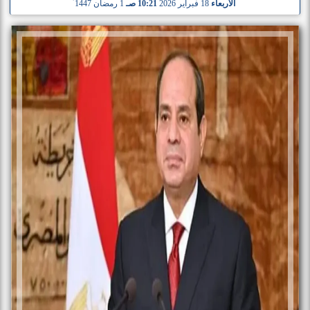
الأربعاء
18 فبراير 2026
10:21 صـ
1 رمضان 1447