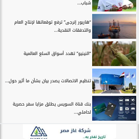
شباب...
“هاربور إنرجى” ترفع توقعاتها لإنتاج العام
والتدفقات النقدية...
“النينيو” تهدد أسواق السلع العالمية
تنظيم الاتصالات يصدر بيان بشأن ما أثير حول...
بنك قناة السويس يطلق مزايا سفر حصرية
لحاملي...