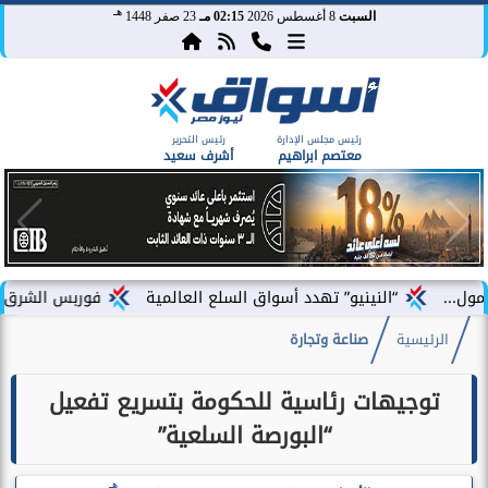
هـ
السبت
8 أغسطس 2026
02:15 مـ
23 صفر 1448
رئيس مجلس الإدارة
رئيس التحرير
معتصم ابراهيم
أشرف سعيد
“النينيو” تهدد أسواق السلع العالمية
فوربس الشرق الأوسط تختار ف
الرئيسية
صناعة وتجارة
توجيهات رئاسية للحكومة بتسريع تفعيل
“البورصة السلعية”
هـ