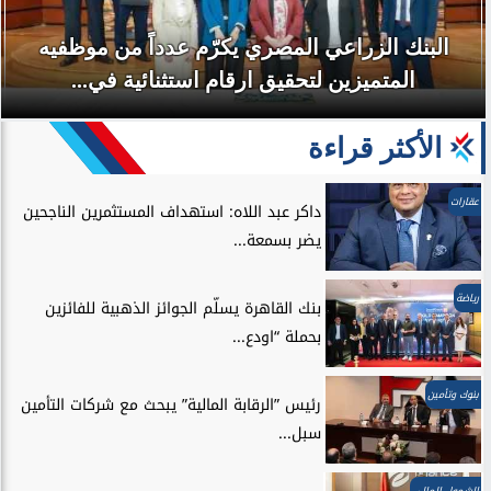
البنك الزراعي المصري يكرّم عدداً من موظفيه
المتميزين لتحقيق ارقام استثنائية في...
الأكثر قراءة
عقارات
داكر عبد اللاه: استهداف المستثمرين الناجحين
يضر بسمعة...
رياضة
بنك القاهرة يسلّم الجوائز الذهبية للفائزين
بحملة “اودع...
بنوك وتأمين
رئيس ”الرقابة المالية” يبحث مع شركات التأمين
سبل...
الشمول المالي