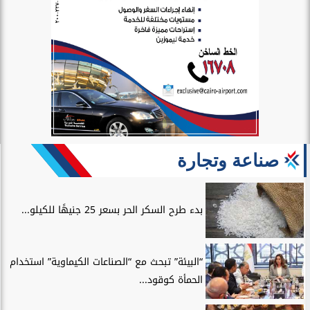
صناعة وتجارة
بدء طرح السكر الحر بسعر 25 جنيهًا للكيلو...
“البيئة” تبحث مع “الصناعات الكيماوية” استخدام
الحمأة كوقود...