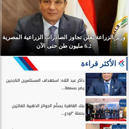
وزير الزراعة يعلن تجاوز الصادرات الزراعية المصرية
6.2 مليون طن حتى الآن
الأكثر قراءة
عقارات
داكر عبد اللاه: استهداف المستثمرين الناجحين
يضر بسمعة...
رياضة
بنك القاهرة يسلّم الجوائز الذهبية للفائزين
بحملة “اودع...
بنوك وتأمين