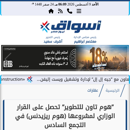
هـ
الأحد
9 أغسطس 2026
06:09 مـ
24 صفر 1448
رئيس مجلس الإدارة
رئيس التحرير
معتصم ابراهيم
أشرف سعيد
يه إل إل” لإدارة وتشغيل ويست إليفن...
«DAC Construction» تطلق «أركلاين للتطوير العقاري» في مصر وتستعد للإعلان عن محفظة...
الرئيسية
عقارات
”هوم تاون للتطوير” تحصل على القرار
الوزاري لمشروعها (هوم ريزيدنس) في
التجمع السادس