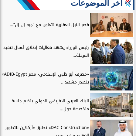
آخر الموضوعات
قصر النيل العقارية تتعاون مع ”جيه إل إل”...
رئيس الوزراء يشهد فعاليات إطلاق أعمال تنفيذ
المرحلة...
«مصرف أبو ظبي الإسلامي- مصر ADIB-Egypt»
يتصدر مشهد...
البنك العربى الافريقى الدولى ينظم جلسة
متخصصة حول...
«DAC Construction» تطلق «أركلاين للتطوير
العقاري» في مصر...