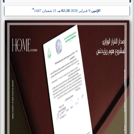
هـ
الإثنين
9 فبراير 2026
02:28 مـ
21 شعبان 1447