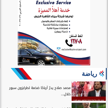
رياضة
محمد صلاح يدرّ أرباحًا ضخمة لطرابزون سبور
خلال...