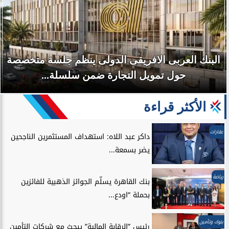
البنك العربى الافريقى الدولى ينظم جلسة متخصصة
حول تمويل التجارة ضمن سلسلة...
الأكثر قراءة
عقارات
داكر عبد اللاه: استهداف المستثمرين الناجحين
يضر بسمعة...
رياضة
بنك القاهرة يسلّم الجوائز الذهبية للفائزين
بحملة “اودع...
بنوك وتأمين
رئيس ”الرقابة المالية” يبحث مع شركات التأمين