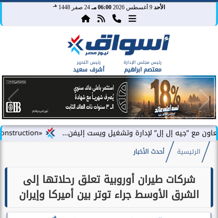
هـ
الأحد
9 أغسطس 2026
06:00 مـ
24 صفر 1448
رئيس مجلس الإدارة
رئيس التحرير
معتصم ابراهيم
أشرف سعيد
ه إل إل” لإدارة وتشغيل ويست إليفن...
«DAC Construction» تطلق «أركلاين للتطوير العقاري» في مصر وتستعد للإعلان عن محفظة...
الرئيسية
أحدث الأخبار
شركات طيران أوروبية تعلق رحلاتها إلى
الشرق الأوسط جراء توتر بين أميركا وإيران
هـ