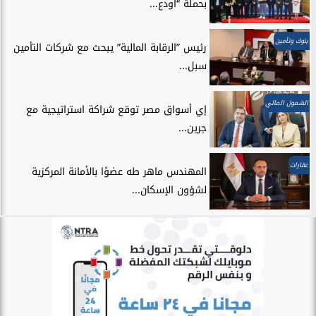
بحملة “اودع...
بنوك وتأمين
رئيس ”الرقابة المالية” يبحث مع شركات التأمين
سبل...
الشمول المالي
إي أسواق مصر توقع شراكة استراتيجية مع
جرين...
عقارات
المهندس ماهر طه عضوًا بالأمانة المركزية
لشؤون الإسكان...