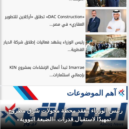
«DAC Construction» تطلق «أركلاين للتطوير
العقاري» في مصر...
رئيس الوزراء يشهد فعاليات إطلاق شركة الديار
القطرية...
Imarrae تبدأ أعمال الإنشاءات بمشروع KIN
بإجمالي استثمارات...
آهم الموضوعات
رئيس الوزراء يتفقد محطة محولات شرق مطروح..
تمهيدًا لاستقبال قدرات «الضبعة النووية»