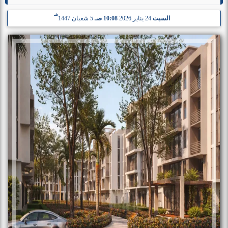
هـ
السبت
24 يناير 2026
10:08 صـ
5 شعبان 1447