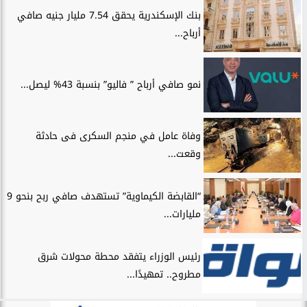
بنك الإسكندرية يحقق 7.54 مليار جنيه صافي
أرباح...
نمو صافي أرباح ” فاليو” بنسبة 43% ليصل...
وفاة عامل في منجم السكرى فى حادثة
وقعت...
“القابضة الكيماوية” تستهدف صافي ربح بنحو 9
مليارات...
رئيس الوزراء يتفقد محطة محولات شرق
مطروح.. تمهيدًا...