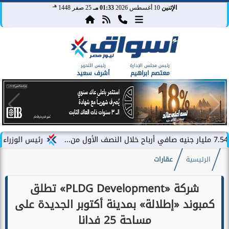
هـ
الإثنين
10 أغسطس 2026
01:33 مـ
25 صفر 1448
رئيس مجلس الإدارة
رئيس التحرير
معتصم ابراهيم
أشرف سعيد
رئيس الوزراء يتفقد محطة مح
الرئيسية
عقارات
شركة «PLDG Development» تطلق
كمبوند «إطلالة» بمدينة أكتوبر الجديدة على
مساحة 25 فدانا