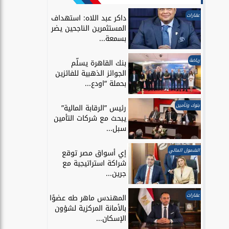
عقارات
داكر عبد اللاه: استهداف
المستثمرين الناجحين يضر
بسمعة...
رياضة
بنك القاهرة يسلّم
الجوائز الذهبية للفائزين
بحملة “اودع...
بنوك وتأمين
رئيس ”الرقابة المالية”
يبحث مع شركات التأمين
سبل...
الشمول المالي
إي أسواق مصر توقع
شراكة استراتيجية مع
جرين...
عقارات
المهندس ماهر طه عضوًا
بالأمانة المركزية لشؤون
الإسكان...