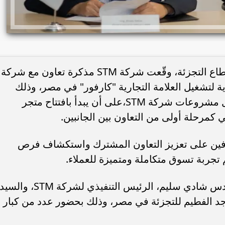
في خطوة استراتيجية تهدف إلى تعزيز قطاع التجزئة، وقّعت شركة STM مذكرة تعاون مع شركة
ة لتشغيل العلامة التجارية "كارفور" في مصر، وذلك
بهدف افتتاح متاجر كارفور وسوبيكو داخل مشروعات شركة STM،على أن يبدأ بافتتاح متجر
ي كمرحلة أولى من التعاون بين الجانبين.
فين على تعزيز التعاون المشترك واستكشاف فرص
تجربة تسوق متكاملة ومتميزة للعملاء.
وشهد توقيع مذكرة التفاهم كل من المهندس شادي سليم، الرئيس التنفيذي لشركة STM، والسي
جد الفطيم للتجزئة في مصر، وذلك بحضور عدد من كبار