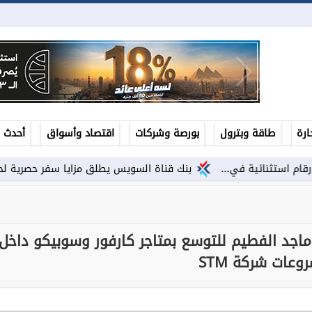
ارة
طاقة وبترول
بورصة وشركات
اقتصاد وأسواق
أحدث ال
 في...
بنك قناة السويس يطلق مزايا سفر حصرية لحاملي بطاقات فيزا
تيجية بين STM وشركة ماجد الفطيم للتوسع بمتاجر كارفور وسوبيكو داخل
وعات شركة STM