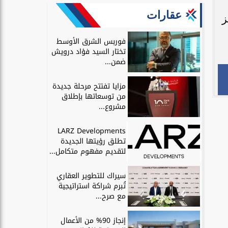
عقارات
عزيز
فوربس الشرق الأوسط
تختار السيد فؤاد درويش
ضمن...
مزايا تفتتح مرحلة جديدة
من توسعاتها بإطلاق
مشروع...
LARZ Developments
تطلق رؤيتها الجديدة
لتقديم مفهوم متكامل...
سيراك للتطوير العقاري
تُبرم شراكة استراتيجية
مع صرح...
إنجاز 90% من الأعمال