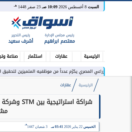
هـ
السبت
8 أغسطس 2026
10:09 صـ
23 صفر 1448
رئيس مجلس الإدارة
رئيس التحرير
معتصم ابراهيم
أشرف سعيد
الرئيسية
عقارات
استثمار
صناعة وتج
لزراعي المصري يكرّم عدداً من موظفيه المتميزين لتحقيق ارقام استثنائية
الرئيسية
عقارات
شراكة استرا
مشر
هـ
الخميس
22 يناير 2026
03:41 مـ
3 شعبان 1447