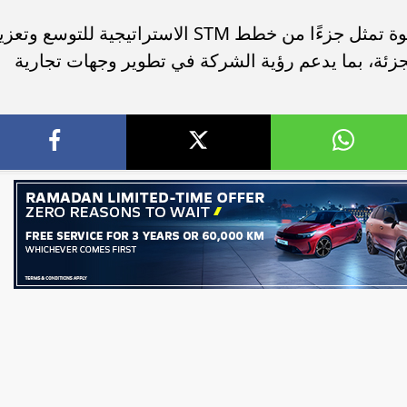
وأكد المهندس شادي سليم أن هذه الخطوة تمثل جزءًا من خطط STM الاستراتيجية للتوسع وت
زئة، بما يدعم رؤية الشركة في تطوير وجهات تجارية