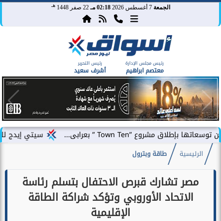
هـ
الجمعة
7 أغسطس 2026
02:18 مـ
22 صفر 1448
رئيس مجلس الإدارة
رئيس التحرير
معتصم ابراهيم
أشرف سعيد
 ”Town Ten ” بعرابى...
سيتي إيدج للتطوير العقار
الرئيسية
طاقة وبترول
مصر تشارك قبرص الاحتفال بتسلم رئاسة
الاتحاد الأوروبي وتؤكد شراكة الطاقة
الإقليمية