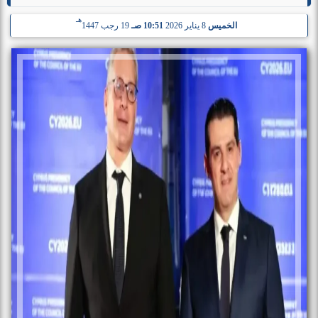
هـ
الخميس
8 يناير 2026
10:51 صـ
19 رجب 1447