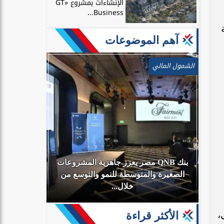
الإنشاءات بمشروع «GT
Business...
آهم الموضوعات
الشمول المالي
بنك QNB مصر يعزز جاهزية المشروعات
أي
الصغيرة والمتوسطة للنمو والتوسع من
البنك الأهلي
خلال...
تاجر عالمية و27 مبنى،
الأكثر قراءة