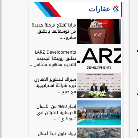
عقارات
مزايا تفتتح مرحلة جديدة
من توسعاتها بإطلاق
مشروع...
LARZ Developments
تطلق رؤيتها الجديدة
لتقديم مفهوم متكامل...
سيراك للتطوير العقاري
تُبرم شراكة استراتيجية
مع صرح...
إنجاز 90% من الأعمال
الخرسانية للكبائن في
”سولاري”.....
يعكس
جولد تاون تبدأ أعمال