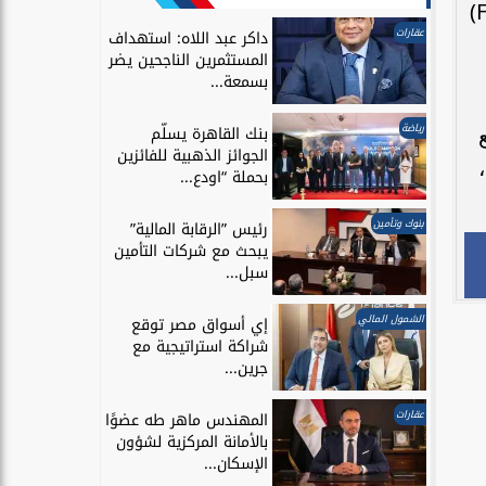
مما يعزز تنوع التجربة المقدمة للزوار. يحتوي المشروع أيضًا على أكبر منطقة مطاعم (F&B Zone)
عقارات
داكر عبد اللاه: استهداف
المستثمرين الناجحين يضر
بسمعة...
رياضة
بنك القاهرة يسلّم
الجوائز الذهبية للفائزين
بحملة “اودع...
بنوك وتأمين
رئيس ”الرقابة المالية”
يبحث مع شركات التأمين
سبل...
الشمول المالي
إي أسواق مصر توقع
شراكة استراتيجية مع
جرين...
عقارات
المهندس ماهر طه عضوًا
بالأمانة المركزية لشؤون
الإسكان...