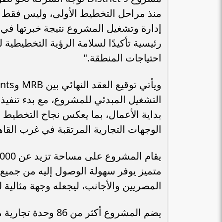
إدارة وتشغيل المشروع نتيجة خبرتها في ت
رئيسية تأكيدًا لسلامة الرؤية التخطيط
احتياجات المنطقة."
الوجهات التجارية المرتقبة في غرب القاهر
متميز يوفر سهولة الوصول إليه من جميع أ
بنك مصر يشارك في فعالية “اليوم العالمي
«هشام عكاشه» ضم
المصريين والأجانب، ليجعله وجهة مثالية 
للشباب” ويقدم العديد من العروض...
الأوسط” لأقوي 100 رئيس تنفيذي في...