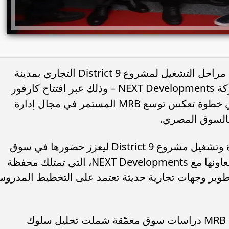
أعلنت شركة MRB القابضة عن بدء أولى مراحل التشغيل لمشروع District 9 التجاري بمدينة
السادس من أكتوبر – أحد مشروعات شركة NEXT Developments – وذلك عبر افتتاح كارفور
كأول وأهم وجهة رئيسية داخل المول، في خطوة تعكس توسع MRB المستمر في مجال إدارة
بالسوق المصري.
ويأتي تولي MRB مسؤولية تسكين وإدارة وتشغيل مشروع District 9 ليعزز حضورها في سوق
تشغيل المراكز التجارية، خاصة في ظل تعاونها مع NEXT Developments، التي تمتلك محفظة
وير وجهات تجارية حديثة تعتمد على التخطيط المدرو
ومنذ المراحل التمهيدية للمشروع، نفذت MRB دراسات سوق معمّقة شملت تحليل سلوك