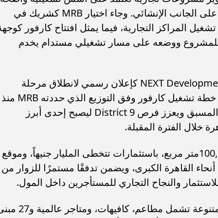
منذ مراحل التخطيط الأولى، وليس فقط على الجانب الإنشائي. وجاء اختيار MRB كشريك في
شغيل المراكز التجارية، فيما يمثل افتتاح كارفور كوجهة
ية للمشروع ووضعه على مسار تشغيلي مستدام يخدم
ويأتي توقيع العقد النهائي بين MRB وNEXT Developments كإعلان رسمي لانطلاق مرحلة
التشغيل المبدئي للمشروع، مع بدء تنفيذ خطة تشغيل كارفور وفق التوزيع الذي حددته MRB منذ
بداية الأعمال، بما يعكس نجاح التخطيط المسبق ويعزز فرص District 9 ليصبح إحدى أبرز
ة خلال الفترة المقبلة.
يقام المشروع على مساحة تزيد عن 100,000متر مربع، باستثمارات تتخطى المليار جنيهاً، وموقع
نحاء القاهرة الكبرى، ويضمن تدفقًا مستمرًا للزوار من
ن قائمة ”فوربس الشرق
تنظيم الاتصالات في مصر: عدم وجود 
للاستثمار والنجاح التجاري للمستأجرين داخل المول.
عطل فني بتطبيق My NTRA...
يضم المشروع أكثر من 86 وحدة تجارية متنوعة تشمل مطاعم، كافيهات، وم