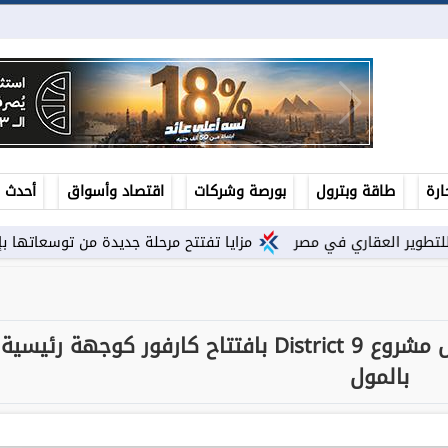
ارة
طاقة وبترول
بورصة وشركات
اقتصاد وأسواق
أحدث ال
مزايا تفتتح مرحلة جديدة من توسعاتها بإطلاق مشروع ”Town Ten ” بعرابى...
شركة MRB تبدأ أولى مراحل تشغيل مشروع District 9 بافتتاح كارفور كوجهة رئيسية
بالمول