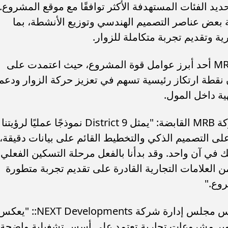
د الفئات المستهدفة الأكثر توافقًا مع موقع المشروع.
بعض عناصر التصميم الهندسي وتوزيع الأنشطة، بما
ة وتقديم تجربة متكاملة للزوار.
وتُعد استراتيجية الأنشطة التي وضعتها MRB أحد أبرز عوامل قوة المشروع، حيث اعتمدت على
نقطة ارتكاز رئيسية تسهم في تعزيز حركة الزوار ودعم
ية داخل المول.
وقال محمد راشد، الرئيس التنفيذي لشركة MRB القابضة: "يمثل District 9 نموذجًا عمليًا لرؤيتنا
ى التصميم الذكي والتخطيط القائم على بيانات دقيقة،
في آن واحد. وقد بدأنا بالفعل مرحلة التسكين الفعلي،
لعلامات التجارية القادرة على تقديم تجربة متطورة
روع."
ومن جانبه، قال المهندس أحمد نايل، رئيس مجلس إدارة شركة NEXT Developments:: "
لشركة نحو تطوير مشروعات تجارية تعتمد على أسس تشغيلية واضحة