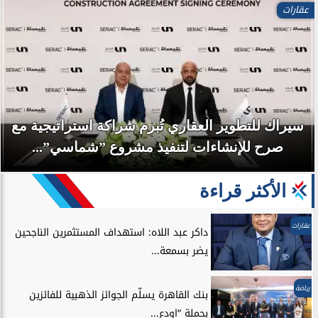
عقارات
سيراك للتطوير العقاري تُبرم شراكة استراتيجية مع
صرح للإنشاءات لتنفيذ مشروع ”شماسي”...
الأكثر قراءة
عقارات
داكر عبد اللاه: استهداف المستثمرين الناجحين
يضر بسمعة...
رياضة
بنك القاهرة يسلّم الجوائز الذهبية للفائزين
بحملة “اودع...