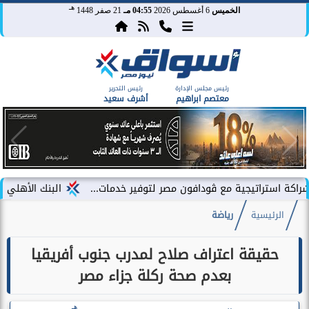
هـ
الخميس
6 أغسطس 2026
04:55 مـ
21 صفر 1448
رئيس مجلس الإدارة
رئيس التحرير
معتصم ابراهيم
أشرف سعيد
يجية مع ڤودافون مصر لتوفير خدمات...
البنك الأهلي الكويتي – مصر يحقق صافي
الرئيسية
رياضة
حقيقة اعتراف صلاح لمدرب جنوب أفريقيا
بعدم صحة ركلة جزاء مصر
هـ