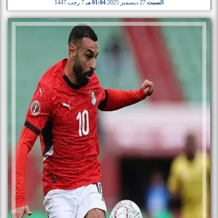
السبت
27 ديسمبر 2025
01:04 مـ
7 رجب 1447