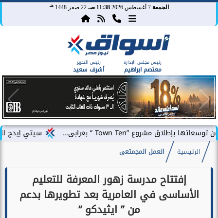
هـ
الجمعة
7 أغسطس 2026
11:38 صـ
22 صفر 1448
رئيس مجلس الإدارة
رئيس التحرير
معتصم ابراهيم
أشرف سعيد
To ” بعرابى...
سيتي إيدج للتطوير العقاري توقع
الرئيسية
العمل المجمتعى
إفتتاح مدرسة زهور المعرفة للتعليم
الأساسى في العامرية بعد تطويرها بدعم
من ” ايثيدكو ”