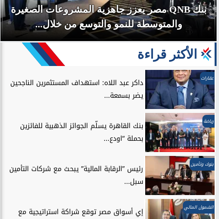
البنك الأهلي الكويتي – مصر يحقق صافي أرباح 3.1
مليار جنيه خلال...
الأكثر قراءة
عقارات
داكر عبد اللاه: استهداف المستثمرين الناجحين
يضر بسمعة...
رياضة
بنك القاهرة يسلّم الجوائز الذهبية للفائزين
بحملة “اودع...
بنوك وتأمين
رئيس ”الرقابة المالية” يبحث مع شركات التأمين
سبل...
الشمول المالي
إي أسواق مصر توقع شراكة استراتيجية مع