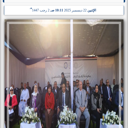
هـ
الإثنين
22 ديسمبر 2025
10:11 صـ
2 رجب 1447