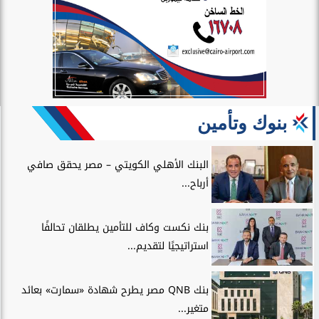
بنوك وتأمين
البنك الأهلي الكويتي – مصر يحقق صافي
أرباح...
بنك نكست وكاف للتأمين يطلقان تحالفًا
استراتيجيًا لتقديم...
بنك QNB مصر يطرح شهادة «سمارت» بعائد
متغير...