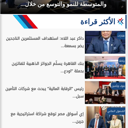
والمتوسطة للنمو والتوسع من خلال...
الأكثر قراءة
عقارات
داكر عبد اللاه: استهداف المستثمرين الناجحين
يضر بسمعة...
رياضة
بنك القاهرة يسلّم الجوائز الذهبية للفائزين
بحملة “اودع...
بنوك وتأمين
رئيس ”الرقابة المالية” يبحث مع شركات التأمين
سبل...
الشمول المالي
إي أسواق مصر توقع شراكة استراتيجية مع
جرين...