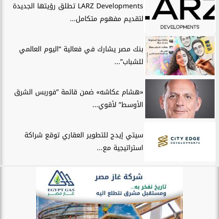
LARZ Developments تطلق رؤيتها الجديدة
لتقديم مفهوم متكامل...
بنك مصر يشارك في فعالية “اليوم العالمي
للشباب”...
«هشام عكاشه» ضمن قائمة ”فوربس الشرق
الأوسط” لأقوي...
سيتي إيدج للتطوير العقاري توقع شراكة
استراتيجية مع...