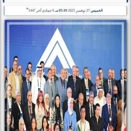
هـ
الخميس
27 نوفمبر 2025
05:19 مـ
6 جمادى آخر 1447