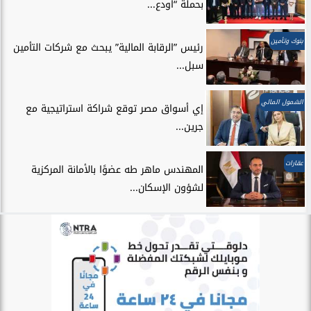
بحملة “اودع...
بنوك وتأمين
رئيس ”الرقابة المالية” يبحث مع شركات التأمين
سبل...
الشمول المالي
إي أسواق مصر توقع شراكة استراتيجية مع
جرين...
عقارات
المهندس ماهر طه عضوًا بالأمانة المركزية
لشؤون الإسكان...