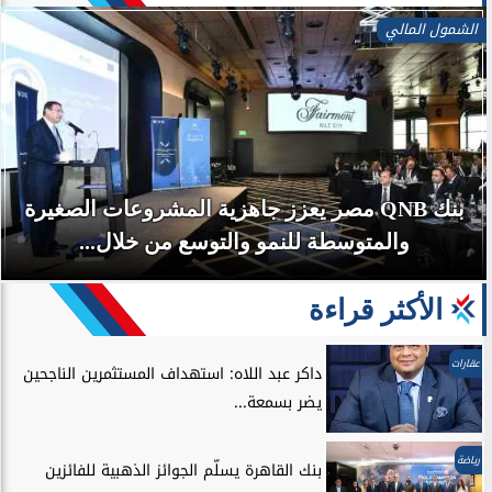
بنوك وتأمين
البنك الأهلي الكويتي – مصر يحقق صافي أرباح 3.1
مليار جنيه خلال...
الأكثر قراءة
عقارات
داكر عبد اللاه: استهداف المستثمرين الناجحين
يضر بسمعة...
رياضة
بنك القاهرة يسلّم الجوائز الذهبية للفائزين