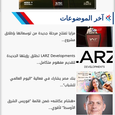
آخر الموضوعات
مزايا تفتتح مرحلة جديدة من توسعاتها بإطلاق
مشروع...
LARZ Developments تطلق رؤيتها الجديدة
لتقديم مفهوم متكامل...
بنك مصر يشارك في فعالية “اليوم العالمي
للشباب”...
«هشام عكاشه» ضمن قائمة ”فوربس الشرق
الأوسط” لأقوي...