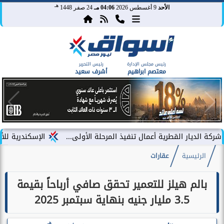
هـ
الأحد
9 أغسطس 2026
04:06 مـ
24 صفر 1448
رئيس مجلس الإدارة
رئيس التحرير
معتصم ابراهيم
أشرف سعيد
القطرية أعمال تنفيذ المرحلة الأولى...
الإسكندرية للأسمدة تعزز ع
الرئيسية
عقارات
بالم هيلز للتعمير تحقق صافي أرباحاً بقيمة
3.5 مليار جنيه بنهاية سبتمبر 2025
هـ